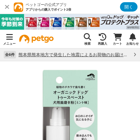
ペットゴーの公式アプリ
開く
アプリからの購入でポイント2倍
メニュー
検索
再購入
カート
お知らせ
熊本県熊本地方で発生した地震によるお荷物のお届け状況について （7/28）
全6件