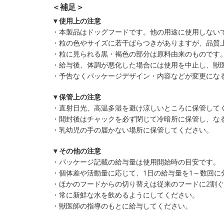
＜補足＞
▼使用上の注意
・本製品はドッグフードです。他の用途に使用しない
・粒の色やサイズに若干ばらつきがありますが、品質
・粒に見られる黒・褐色の部分は原料由来のものです
・給与後、体調が悪化した場合には使用を中止し、獣
・予告なくパッケージデザイン・内容などが変更にな
▼保管上の注意
・直射日光、高温多湿を避け涼しいところに保管して
・開封後はチャックを必ず閉じて冷暗所に保管し、な
・乳幼児の手の届かない場所に保管してください。
▼その他の注意
・パッケージ記載の給与量は使用開始時の目安です。
・個体差や活動量に応じて、1日の給与量を1～数回に
・ほかのフードからの切り替えは従来のフードに2割
・常に新鮮な水を飲めるようにしてください。
・獣医師の指導のもとに給与してください。