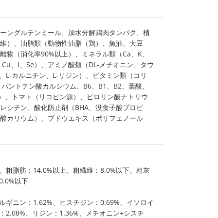
ーングルテンミール、加水分解鶏肉タンパク、植
維）、油脂類（動物性油脂（鶏）、魚油、大豆
離物（消化率90%以上）、ミネラル類（Ca、K、
e、Cu、I、Se）、アミノ酸類（DL-メチオニン、タウ
、L-カルニチン、L-リジン）、ビタミン類（コリ
パントテン酸カルシウム、B6、B1、B2、葉酸、
D3）、トマト（リコピン源）、ピロリン酸ナトリウ
レシチン、酸化防止剤（BHA、没食子酸プロピ
酸カリウム）、ブドウエキス（ポリフェノール
、粗脂肪：14.0%以上、粗繊維：8.0%以下、粗灰
0.0%以下
ルギニン：1.62%、ヒスチジン：0.69%、イソロイ
：2.08%、リジン：1.36%、メチオニン+シスチ