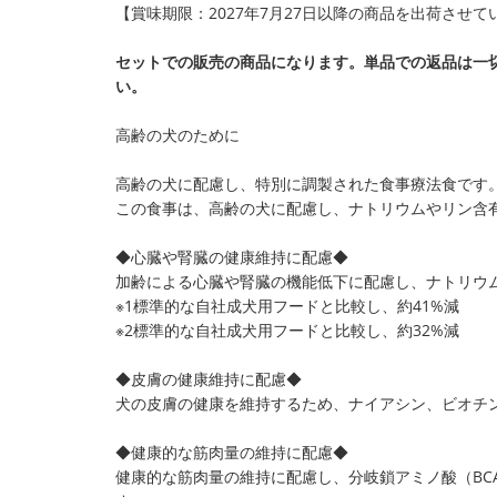
【賞味期限：2027年7月27日以降の商品を出荷させ
セットでの販売の商品になります。単品での返品は一
い。
高齢の犬のために
高齢の犬に配慮し、特別に調製された食事療法食です
この食事は、高齢の犬に配慮し、ナトリウムやリン含
◆心臓や腎臓の健康維持に配慮◆
加齢による心臓や腎臓の機能低下に配慮し、ナトリウム
※1標準的な自社成犬用フードと比較し、約41%減
※2標準的な自社成犬用フードと比較し、約32%減
◆皮膚の健康維持に配慮◆
犬の皮膚の健康を維持するため、ナイアシン、ビオチ
◆健康的な筋肉量の維持に配慮◆
健康的な筋肉量の維持に配慮し、分岐鎖アミノ酸（BC