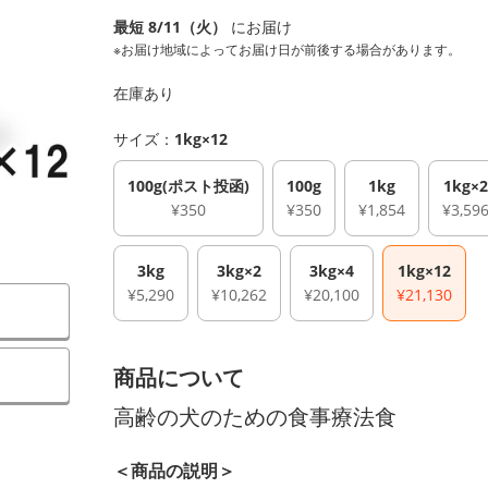
最短 8/11（火）
にお届け
※お届け地域によってお届け日が前後する場合があります。
在庫あり
サイズ：
1kg×12
100g(ポスト投函)
100g
1kg
1kg×2
¥350
¥350
¥1,854
¥3,59
3kg
3kg×2
3kg×4
1kg×12
¥5,290
¥10,262
¥20,100
¥21,130
商品について
高齢の犬のための食事療法食
＜商品の説明＞