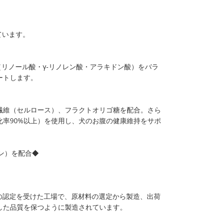
ています。
酸（リノール酸・γ-リノレン酸・アラキドン酸）をバラ
ートします。
繊維（セルロース）、フラクトオリゴ糖を配合。さら
率90%以上）を使用し、犬のお腹の健康維持をサポ
ン）を配合◆
001の認定を受けた工場で、原材料の選定から製造、出荷
した品質を保つように製造されています。