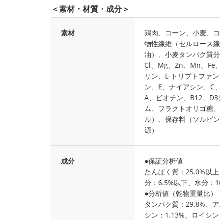
＜素材・材質・成分＞
素材
鶏肉、コーン、小麦、コ
物性繊維（セルロース繊
油）、小麦タンパク質分
Cl、Mg、Zn、Mn、F
リン、L-トリプトファン
ン、E、ナイアシン、C、
A、ビオチン、B12、
ム、フラクトオリゴ糖、
ル）、保存料（ソルビン
源）
成分
●保証分析値
たんぱく質：25.0%以上
分：6.5%以下、水分：1
●分析値（乾物重量比）
タンパク質：29.8%、ア
シン：1.13%、ロイシン