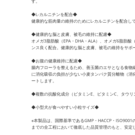
す。
◆L-カルニチンを配合◆
健康的な筋肉量の維持のためにL-カルニチンを配合し
◆健康的な脳と皮膚、被毛の維持に配慮◆
オメガ3脂肪酸（EPA・DHA・ALA）、オメガ6脂肪
ンス良く配合。健康的な脳と皮膚、被毛の維持をサポ
◆お腹の健康維持に配慮◆
腸内フローラを整えるため、善玉菌のエサとなる食物
に消化吸収の負担が少ない小麦タンパク質分離物（消化
ートします。
◆複数の抗酸化成分（ビタミンE、ビタミンC、タウリ
◆小型犬が食べやすい小粒サイズ◆
※本製品は、国際基準であるGMP・HACCP・ISO9
までの全工程において徹底した品質管理のもと、安定