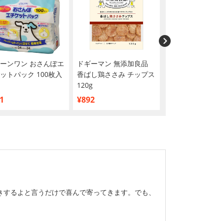
ーンワン おさんぽエ
ドギーマン 無添加良品
ペットゴー オリ
ットパック 100枚入
香ばし鶏ささみ チップス
ペット用ウェッ
120g
シュ 80枚×3個
買い】
1
¥892
¥390
きするよと言うだけで喜んで寄ってきます。でも、