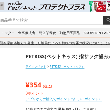
ミ・マダニ
食事療法食
総合栄養食
動物用医薬品
ADOPTION PARK
熊本県熊本地方で発生した地震によるお荷物のお届け状況について （7/
PETKISS(ペットキッス) 指サック歯
ライオンペット
PETKISS（ペットキッス）
¥
354
(税込)
3ポイント
アプリからの購入でポイント2倍（＋3ポイント）
14時までのご注文で
最短 8/9（日）
にお届け