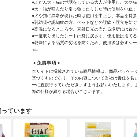
●ふだん犬・猫の世話をしている大人が使用し、犬や
●犬・猫が噛んだり引っ張ったりした時は使用を中止
●犬や猫に異常が現れた時は使用を中止し、本品を持
●乳幼児や認知症の方、ペットなどの誤飲・誤食を防
●高温になるところや、直射日光の当たる場所には置
●一度取り出したシートは袋に戻さず、使用後は捨て
●乾燥による品質の劣化を防ぐため、使用後は必ずシ
る。
＜免責事項＞
本サイトに掲載されている商品情報は、商品パッケー
基づくものであり、その内容について当社は責任を負
ーに直接行っていただきますようお願いいたします。
際の仕様が異なる場合がございます。
買っています