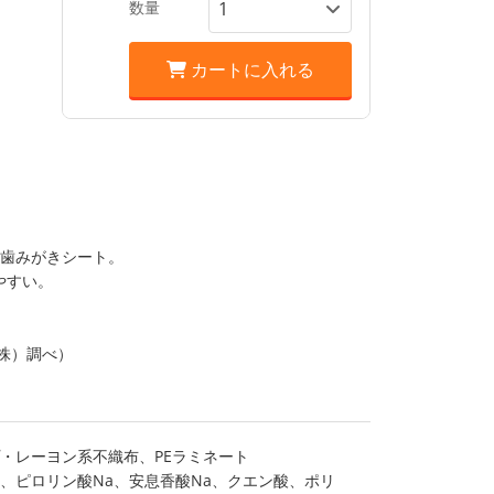
数量
カートに入れる
の歯みがきシート。
やすい。
（株）調べ）
・レーヨン系不織布、PEラミネート
、ピロリン酸Na、安息香酸Na、クエン酸、ポリ