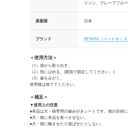
リジン、グレープフルー
原産国
日本
ブランド
PETKISS（ペットキッス
＜使用方法＞
（1）袋から取り出す。
（2）指にはめる。(親指で固定してください。)
（3）歯をみがく。
使用後は捨ててください。
＜補足＞
▼使用上の注意
●本品は犬・猫専用の歯みがきシートです。他の目的
●犬・猫に本品を食べさせない。
●犬・猫に噛ませたり遊ばせたりしない。