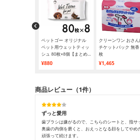
犬用 トリーツ
ペットゴー オリジナル
クリーンワン おさん
ペット用ウェットティッ
チケットパック 無香 
シュ 80枚×8個【まとめ
枚
買い】
¥880
¥1,465
商品レビュー（1件）
ずっと愛用
歯ブラシは嫌がるので、こちらのシートと、指サ
奥歯の内側を磨くと、おえっとなる顔をしてやめ
頑張って続けます。