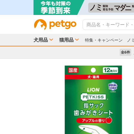
犬用品
猫用品
特集・キャンペーン
ノ
全6件