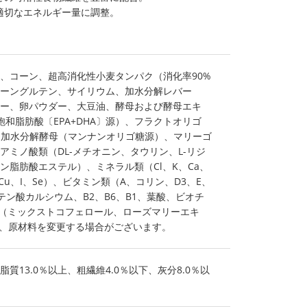
適切なエネルギー量に調整。
、コーン、超高消化性小麦タンパク（消化率90%
ーングルテン、サイリウム、加水分解レバー
ー、卵パウダー、大豆油、酵母および酵母エキ
和脂肪酸〔EPA+DHA〕源）、フラクトオリゴ
、加水分解酵母（マンナンオリゴ糖源）、マリーゴ
アミノ酸類（DL-メチオニン、タウリン、L-リジ
ン脂肪酸エステル）、ミネラル類（Cl、K、Ca、
、Cu、I、Se）、ビタミン類（A、コリン、D3、E、
テン酸カルシウム、B2、B6、B1、葉酸、ビオチ
剤（ミックストコフェロール、ローズマリーエキ
り、原材料を変更する場合がございます。
脂質13.0％以上、粗繊維4.0％以下、灰分8.0％以