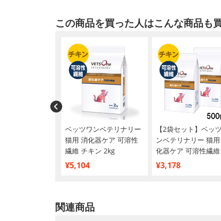
この商品を買った人はこんな商品も
(チャオ) かつお＆お
ベッツワンベテリナリー
【2袋セット】ベッ
お節) 85g×24缶
猫用 消化器ケア 可溶性
ンベテリナリー 猫用
め買い】
繊維 チキン 2kg
化器ケア 可溶性繊維
キン 500g
¥5,104
¥3,178
関連商品