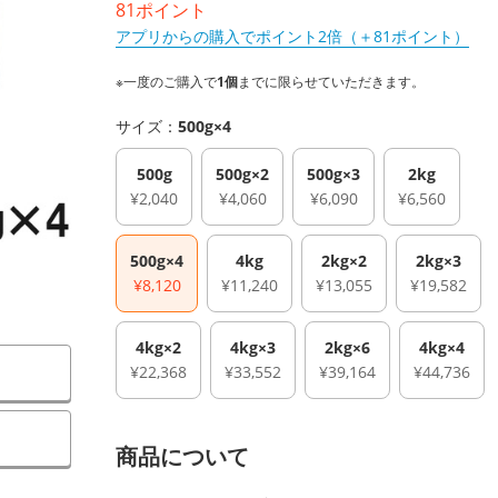
81ポイント
アプリからの購入でポイント2倍（＋81ポイント）
※一度のご購入で
1個
までに限らせていただきます。
サイズ：
500g×4
500g
500g×2
500g×3
2kg
¥2,040
¥4,060
¥6,090
¥6,560
500g×4
4kg
2kg×2
2kg×3
¥8,120
¥11,240
¥13,055
¥19,582
4kg×2
4kg×3
2kg×6
4kg×4
¥22,368
¥33,552
¥39,164
¥44,736
）
商品について