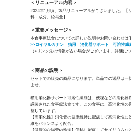
＜リニューアル内容＞
2024年1月頃、製品リニューアルがございました。
料・成分、給与量】
＜重要メッセージ＞
本食事療法食についての詳しい説明やお問い合わせは
>>ロイヤルカナン 猫用 消化器サポート 可溶性繊
（※リンク先の情報が古い場合がございます。詳細に
＜商品の説明＞
セットでの販売の商品になります。単品での返品は一
ませ。
猫用消化器サポート可溶性繊維は、便秘などの消化器
調製された食事療法食です。この食事は、高消化性の
整しています。
【高消化性】消化管の健康維持に配慮して高消化性に
維をバランスよく配合。
【健康的な腸管内輸送】便秘に配慮してサイリウムな