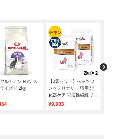
ヤルカナン FHN ス
【2袋セット】ベッツワ
ベッツワンベテ
ライズド 2kg
ンベテリナリー 猫用 消
猫用 消化器ケア
化器ケア 可溶性繊維 チ
繊維 フィッシュ 2
キン 2kg
384
¥9,903
¥5,104