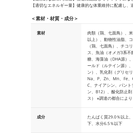
【適切なエネルギー量】健康的な体重維持に配慮し、
＜素材・材質・成分＞
素材
肉類（鶏、七面鳥）、米
以上）、動物性油脂、コ
（鶏、七面鳥）、チコリ
ス、魚油（オメガ3系不飽
糖、海藻油（DHA源）
ールド（ルテイン源）、
ン）、乳化剤（グリセリ
Na、P、Zn、Mn、Fe
C、ナイアシン、パント
ン、B12）、酸化防止
ス） ※調達の都合によ
成分
たんぱく質29.0％以上、
下、水分6.5％以下