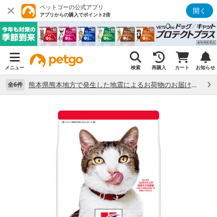
ペットゴーの公式アプリ
開く
アプリからの購入でポイント2倍
メニュー
検索
再購入
カート
お知らせ
熊本県熊本地方で発生した地震によるお荷物のお届け状況について （7/28）
全6件