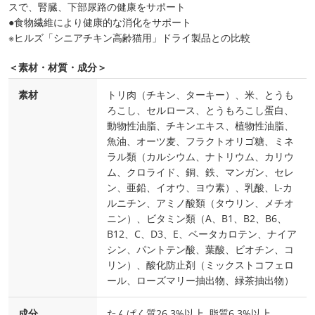
スで、腎臓、下部尿路の健康をサポート
●食物繊維により健康的な消化をサポート
※ヒルズ「シニアチキン高齢猫用」ドライ製品との比較
＜素材・材質・成分＞
素材
トリ肉（チキン、ターキー）、米、とうも
ろこし、セルロース、とうもろこし蛋白、
動物性油脂、チキンエキス、植物性油脂、
魚油、オーツ麦、フラクトオリゴ糖、ミネ
ラル類（カルシウム、ナトリウム、カリウ
ム、クロライド、銅、鉄、マンガン、セレ
ン、亜鉛、イオウ、ヨウ素）、乳酸、L-カ
ルニチン、アミノ酸類（タウリン、メチオ
ニン）、ビタミン類（A、B1、B2、B6、
B12、C、D3、E、ベータカロテン、ナイア
シン、パントテン酸、葉酸、ビオチン、コ
リン）、酸化防止剤（ミックストコフェロ
ール、ローズマリー抽出物、緑茶抽出物）
成分
たんぱく質26.3%以上､脂質6.3%以上