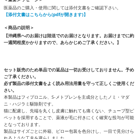
医薬品のご購入・使用に関しては添付文書をご確認下さい。
【添付文書はこちらから(pdfが開きます)】
＜商品の説明＞
【沖縄県へのお届けは陸送でのお届けとなります。お届けまでに約
一週間程度かかりますので、あらかじめご了承ください。】
セット販売のため単品での返品は一切お受けしておりません。予め
ご了承ください。
必ず製品の添付文書をよく読み用法用量を守って正しくご使用くだ
さい。
本製品はフィプロニル、S-メトプレンを主成分としたノミ・マダ
ニ・ハジラミ駆除剤です。
猫に配慮し、先端を丸くし皮膚に触れても痛くない、チューブ型ピ
ペットを採用することで、薬液が毛に付きにくく確実な投与が可能
となっております。
製品はサイズごとに外箱、ピロー包装を色分けし、一目で見分けら
れるような工夫を凝らしました。