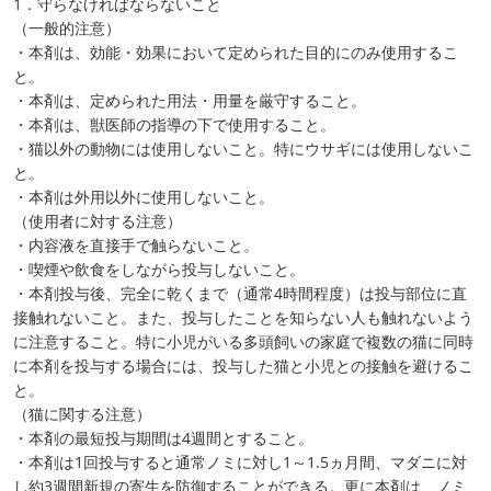
1．守らなければならないこと
（一般的注意）
・本剤は、効能・効果において定められた目的にのみ使用するこ
と。
・本剤は、定められた用法・用量を厳守すること。
・本剤は、獣医師の指導の下で使用すること。
・猫以外の動物には使用しないこと。特にウサギには使用しないこ
と。
・本剤は外用以外に使用しないこと。
（使用者に対する注意）
・内容液を直接手で触らないこと。
・喫煙や飲食をしながら投与しないこと。
・本剤投与後、完全に乾くまで（通常4時間程度）は投与部位に直
接触れないこと。また、投与したことを知らない人も触れないよう
に注意すること。特に小児がいる多頭飼いの家庭で複数の猫に同時
に本剤を投与する場合には、投与した猫と小児との接触を避けるこ
と。
（猫に関する注意）
・本剤の最短投与期間は4週間とすること。
・本剤は1回投与すると通常ノミに対し1～1.5ヵ月間、マダニに対
し約3週間新規の寄生を防御することができる。更に本剤は、ノミ