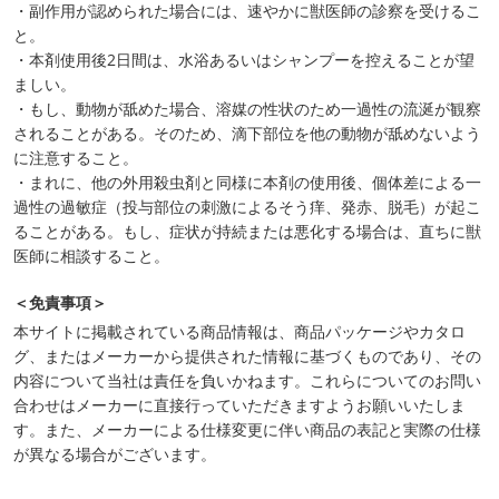
・副作用が認められた場合には、速やかに獣医師の診察を受けるこ
と。
・本剤使用後2日間は、水浴あるいはシャンプーを控えることが望
ましい。
・もし、動物が舐めた場合、溶媒の性状のため一過性の流涎が観察
されることがある。そのため、滴下部位を他の動物が舐めないよう
に注意すること。
・まれに、他の外用殺虫剤と同様に本剤の使用後、個体差による一
過性の過敏症（投与部位の刺激によるそう痒、発赤、脱毛）が起こ
ることがある。もし、症状が持続または悪化する場合は、直ちに獣
医師に相談すること。
＜免責事項＞
本サイトに掲載されている商品情報は、商品パッケージやカタロ
グ、またはメーカーから提供された情報に基づくものであり、その
内容について当社は責任を負いかねます。これらについてのお問い
合わせはメーカーに直接行っていただきますようお願いいたしま
す。また、メーカーによる仕様変更に伴い商品の表記と実際の仕様
が異なる場合がございます。