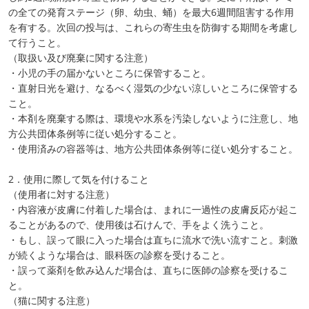
の全ての発育ステージ（卵、幼虫、蛹）を最大6週間阻害する作用
を有する。次回の投与は、これらの寄生虫を防御する期間を考慮し
て行うこと。
（取扱い及び廃棄に関する注意）
・小児の手の届かないところに保管すること。
・直射日光を避け、なるべく湿気の少ない涼しいところに保管する
こと。
・本剤を廃棄する際は、環境や水系を汚染しないように注意し、地
方公共団体条例等に従い処分すること。
・使用済みの容器等は、地方公共団体条例等に従い処分すること。
2．使用に際して気を付けること
（使用者に対する注意）
・内容液が皮膚に付着した場合は、まれに一過性の皮膚反応が起こ
ることがあるので、使用後は石けんで、手をよく洗うこと。
・もし、誤って眼に入った場合は直ちに流水で洗い流すこと。刺激
が続くような場合は、眼科医の診察を受けること。
・誤って薬剤を飲み込んだ場合は、直ちに医師の診察を受けるこ
と。
（猫に関する注意）