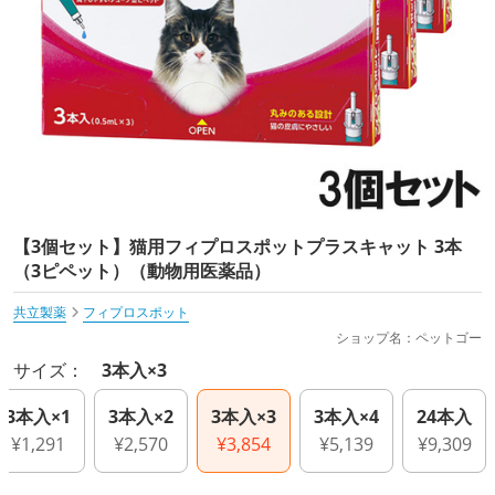
【3個セット】猫用フィプロスポットプラスキャット 3本
（3ピペット）（動物用医薬品）
共立製薬
フィプロスポット
ショップ名：ペットゴー
サイズ：
3本入×3
3本入×1
3本入×2
3本入×3
3本入×4
24本入
¥1,291
¥2,570
¥3,854
¥5,139
¥9,309