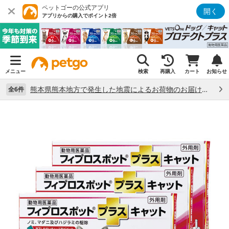
ペットゴーの公式アプリ
開く
アプリからの購入でポイント2倍
メニュー
検索
再購入
カート
お知らせ
熊本県熊本地方で発生した地震によるお荷物のお届け状況について （7/28）
全6件