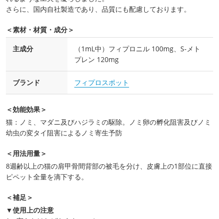
さらに、国内自社製造であり、品質にも配慮しております。
＜素材・材質・成分＞
主成分
（1mL中）フィプロニル 100mg、S-メト
プレン 120mg
ブランド
フィプロスポット
＜効能効果＞
猫：ノミ、マダニ及びハジラミの駆除。ノミ卵の孵化阻害及びノミ
幼虫の変タイ阻害によるノミ寄生予防
＜用法用量＞
8週齢以上の猫の肩甲骨間背部の被毛を分け、皮膚上の1部位に直接
ピペット全量を滴下する。
＜補足＞
▼使用上の注意