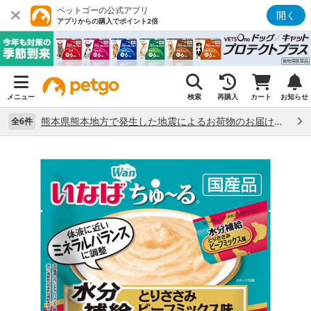
ペットゴーの公式アプリ
開く
アプリからの購入でポイント2倍
メニュー
検索
再購入
カート
お知らせ
熊本県熊本地方で発生した地震によるお荷物のお届け状況について （7/28）
全6件