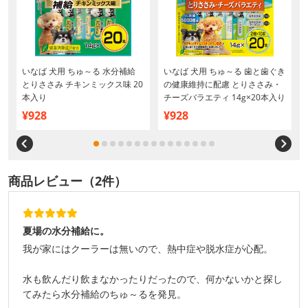
いなば 犬用 ちゅ～る 水分補給
いなば 犬用 ちゅ～る 歯と歯ぐき
とりささみ チキンミックス味 20
の健康維持に配慮 とりささみ・
本入り
チーズバラエティ 14g×20本入り
¥928
¥928
商品レビュー（2件）
夏場の水分補給に。
我が家にはクーラーは無いので、熱中症や脱水症が心配。
水も飲んだり飲まなかったりだったので、何かないかと探し
てみたら水分補給のちゅ～るを発見。