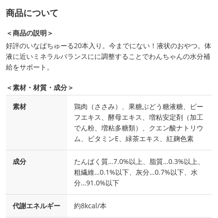
商品について
＜商品の説明＞
好評のいなばちゅーる20本入り。今までにない！液状のおやつ。体
液に近いミネラルバランスにに調整することでわんちゃんの水分補
給をサポート。
＜素材・材質・成分＞
素材
鶏肉（ささみ）、果糖ぶどう糖液糖、ビー
フエキス、酵母エキス、増粘安定剤（加工
でん粉、増粘多糖類）、クエン酸ナトリウ
ム、ビタミンE、緑茶エキス、紅麹色素
成分
たんぱく質…7.0%以上、脂質…0.3%以上、
粗繊維…0.1%以下、灰分…0.7%以下、水
分…91.0%以下
代謝エネルギー
約8kcal/本