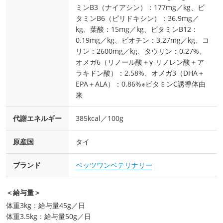
ミンB3（ナイアシン）：177mg／kg、ビ
タミンB6（ピリドキシン）：36.9mg／
kg、葉酸：15mg／kg、ビタミンB12：
0.19mg／kg、ビオチン：3.27mg／kg、コ
リン：2600mg／kg、タウリン：0.27%、
オメガ6（リノール酸＋γ-リノレン酸＋ア
ラキドン酸）：2.58%、オメガ3（DHA＋
EPA＋ALA）：0.86%※ビタミンC誘導体由
来
代謝エネルギー
385kcal／100g
原産国
タイ
ブランド
ベッツワンベテリナリー
＜給与量＞
体重3kg：給与量45g／日
体重3.5kg：給与量50g／日