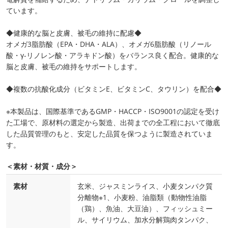
ています。
◆健康的な脳と皮膚、被毛の維持に配慮◆
オメガ3脂肪酸（EPA・DHA・ALA）、オメガ6脂肪酸（リノール
酸・γ-リノレン酸・アラキドン酸）をバランス良く配合。健康的な
脳と皮膚、被毛の維持をサポートします。
◆複数の抗酸化成分（ビタミンE、ビタミンC、タウリン）を配合◆
※本製品は、国際基準であるGMP・HACCP・ISO9001の認定を受け
た工場で、原材料の選定から製造、出荷までの全工程において徹底
した品質管理のもと、安定した品質を保つように製造されていま
す。
＜素材・材質・成分＞
素材
玄米、ジャスミンライス、小麦タンパク質
分離物※1、小麦粉、油脂類（動物性油脂
（鶏）、魚油、大豆油）、フィッシュミー
ル、サイリウム、加水分解鶏肉タンパク、