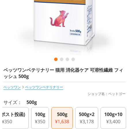
ベッツワンベテリナリー 猫用 消化器ケア 可溶性繊維 フィ
ッシュ 500g
ベッツワン
ベッツワンベテリナリー
ショップ名：ペットゴー
サイズ：
500g
g(ポスト投函)
100g
500g
500g×2
100g×10
¥350
¥350
¥1,638
¥3,178
¥3,400