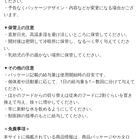
ください。
・予告なくパッケージデザイン・内容などが変更になる場合がござ
います。
▼保管上の注意
・直射日光、高温多湿を避け涼しいところに保管してください。
・開封後は密閉して冷暗所に保管し、なるべく早く与えてくださ
い。
・乳幼児の手の届かない場所に保管してください。
▼その他の注意
・パッケージ記載の給与量は使用開始時の目安です。
・個体差や活動量に応じて、1日の給与量を1～数回に分けて与えて
ください。
・ほかのフードからの切り替えは従来のフードに2割ぐらいを置き
換えて与え、徐々に増やしてください。
・常に新鮮な水を飲めるようにしてください。
・獣医師の指導のもとに給与してください。
＜免責事項＞
本サイトに掲載されている商品情報は、商品パッケージやカタロ