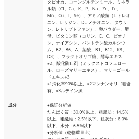
タピオカ、コーングルテンミール、ミネラ
ル類（Cl、Ca、K、P、Na、Zn、Fe、
Mn、Cu、I、Se）、アミノ酸類（L-トレオ
ニン、L-リジン、DL-メチオニン、タウリ
ン、L-トリプトファン）、卵パウダー、酵
母、ビタミン類（コリン、E、C、ビオチ
ン、ナイアシン、パントテン酸カルシウ
ム、B2、B6、A、葉酸、B1、B12、K3、
D3）、フラクトオリゴ糖、酵母エキス
※2、酸化防止剤（ミックストコフェロー
ル、ローズマリーエキス）、マリーゴール
ドエキス※3
※1消化率90%以上、※2マンナンオリゴ糖含
有、※3ルテイン源
成分
●保証分析値
たんぱく質：30.0%以上、粗脂肪：14.5%
以上、粗繊維：2.5%以下、粗灰分：8.0%
以下、水分：6.5%以下
●分析値（乾物重量比）