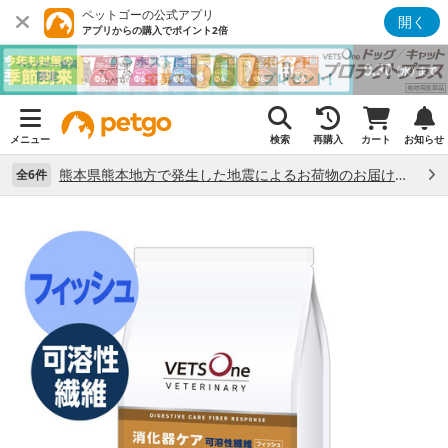
ペットゴーの公式アプリ
開く
アプリからの購入でポイント2倍
メニュー
検索
再購入
カート
お知らせ
熊本県熊本地方で発生した地震によるお荷物のお届け状況について （7/28）
全6件