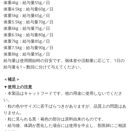
体重4kg：給与量55g／日
体重4.5kg：給与量60g／日
体重5kg：給与量65g／日
体重5.5kg：給与量70g／日
体重6kg：給与量75g／日
体重6.5kg：給与量80g／日
体重7kg：給与量85g／日
体重7.5kg：給与量90g／日
体重8kg：給与量95g／日
給与量は使用開始時の目安です。個体差や活動量に応じて、1日の
給与量を1～数回に分けて与えてください。
＜補足＞
▼使用上の注意
・本製品はキャットフードです。他の用途に使用しないでくださ
い。
・粒の色やサイズに若干ばらつきがありますが、品質上の問題はあ
りません。
・粒に見られる黒・褐色の部分は原料由来のものです。
・給与後、体調が悪化した場合には使用を中止し、獣医師にご相談