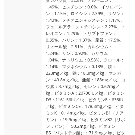
タンパク質：32.8%、アルギニン：
1.49%、ヒスチジン：0.6%、イソロイシ
ン：1.15%、ロイシン：2.39%、リジン：
1.43%、メチオニン＋シスチン：1.17%、
フェニルアラニン＋チロシン：2.27%、ト
レオニン：1.29%、トリプトファン：
0.35%、バリン：1.37%、脂質：17.5%、
リノール酸：2.51%、カルシウム：
1.24%、リン：0.92%、カリウム：
1.04%、ナトリウム：0.53%、クロール：
1.14%、マグネシウム：0.13%、鉄：
223mg／kg、銅：18.3mg／kg、マンガ
ン：49.8mg／kg、亜鉛：188mg／kg、ヨ
ウ素：3.7mg／kg、セレン：0.62mg／
kg、ビタミンA：20700IU／kg、ビタミン
D3：1161.56IU／kg、ビタミンE：633IU
／kg、ビタミンC※：178.8mg／kg、ビタ
ミンK：0.14mg／kg、ビタミンB1（チア
ミン）：19.9mg／kg、ビタミンB2（リボ
フラビン）：50.2mg／kg、ビタミン
B5（パントテン酸）：71.9mg／kg、ビタ