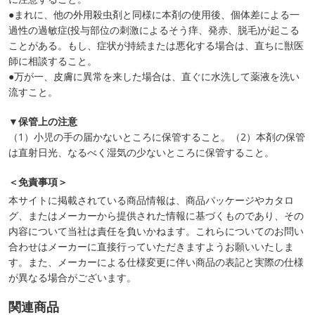
●まれに、他の外用殺虫剤と同様に本剤の使用後、個体差による一
過性の過敏症(投与部位の刺激によるそう痒、発赤、脱毛)が起こる
ことがある。もし、症状が持続または悪化する場合は、直ちに獣医
師に相談すること。
●万が一、皮膚に異常を来した場合は、直ぐに水洗して薬液を洗い
流すこと。
▼保管上の注意
（1）小児の手の届かないところに保管すること。（2）本剤の保管
は直射日光、なるべく湿気の少ないところに保管すること。
＜免責事項＞
本サイトに掲載されている商品情報は、商品パッケージやカタロ
グ、またはメーカーから提供された情報に基づくものであり、その
内容について当社は責任を負いかねます。これらについてのお問い
合わせはメーカーに直接行っていただきますようお願いいたしま
す。また、メーカーによる仕様変更に伴い商品の表記と実際の仕様
が異なる場合がございます。
関連商品