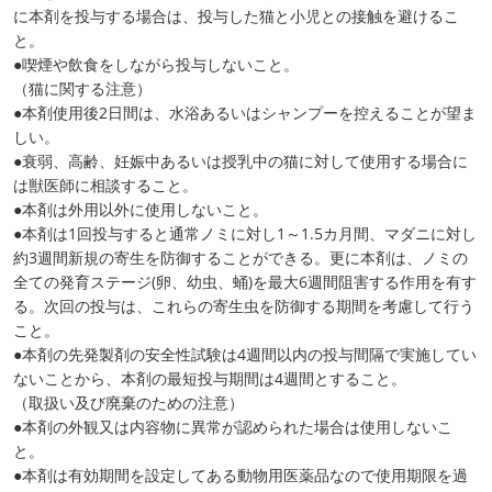
に本剤を投与する場合は、投与した猫と小児との接触を避けるこ
と。
●喫煙や飲食をしながら投与しないこと。
（猫に関する注意）
●本剤使用後2日間は、水浴あるいはシャンプーを控えることが望ま
しい。
●衰弱、高齢、妊娠中あるいは授乳中の猫に対して使用する場合に
は獣医師に相談すること。
●本剤は外用以外に使用しないこと。
●本剤は1回投与すると通常ノミに対し1～1.5カ月間、マダニに対し
約3週間新規の寄生を防御することができる。更に本剤は、ノミの
全ての発育ステージ(卵、幼虫、蛹)を最大6週間阻害する作用を有す
る。次回の投与は、これらの寄生虫を防御する期間を考慮して行う
こと。
●本剤の先発製剤の安全性試験は4週間以内の投与間隔で実施してい
ないことから、本剤の最短投与期間は4週間とすること。
（取扱い及び廃棄のための注意）
●本剤の外観又は内容物に異常が認められた場合は使用しないこ
と。
●本剤は有効期間を設定してある動物用医薬品なので使用期限を過