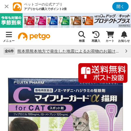
ペットゴーの公式アプリ
開く
アプリからの購入でポイント2倍
メニュー
検索
再購入
カート
お知らせ
熊本県熊本地方で発生した地震によるお荷物のお届け状況について （7/28）
全6件