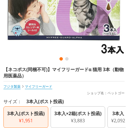
【ネコポス(同梱不可)】マイフリーガードα 猫用 3本（動物
用医薬品）
フジタ製薬
マイフリーガード
ショップ名：ペットゴー
サイズ：
3本入(ポスト投函)
3本入(ポスト投函)
3本入×2箱(ポスト投函)
3本入
¥1,951
¥3,883
¥2,092