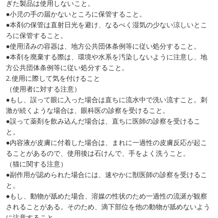
ぎた製品は使用しないこと。
●小児の手の届かないところに保管すること。
●本剤の保管は直射日光を避け、なるべく湿気の少ない涼しいとこ
ろに保管すること。
●使用済みの容器は、地方公共団体条例等に従い処分すること。
●本剤を廃棄する際は、環境や水系を汚染しないように注意し、地
方公共団体条例等に従い処分すること。
2.使用に際して気を付けること
（使用者に対する注意）
●もし、誤って眼に入った場合は直ちに流水中で洗い流すこと。刺
激が続くような場合は、眼科医の診察を受けること。
●誤って薬剤を飲み込んだ場合は、直ちに医師の診察を受けるこ
と。
●内容液が皮膚に付着した場合は、まれに一過性の皮膚反応が起こ
ることがあるので、使用後は石けんで、手をよく洗うこと。
（猫に関する注意）
●副作用が認められた場合には、速やかに獣医師の診察を受けるこ
と。
●もし、動物が舐めた場合、溶媒の性状のため一過性の流涎が観察
されることがある。そのため、滴下部位を他の動物が舐めないよう
に注意すること。