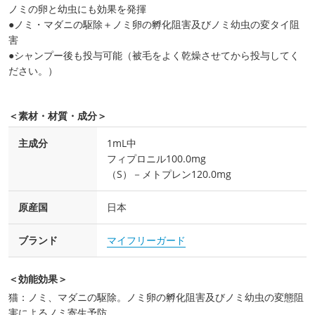
ノミの卵と幼虫にも効果を発揮
●ノミ・マダニの駆除＋ノミ卵の孵化阻害及びノミ幼虫の変タイ阻
害
●シャンプー後も投与可能（被毛をよく乾燥させてから投与してく
ださい。）
＜素材・材質・成分＞
主成分
1mL中
フィプロニル100.0mg
（S）－メトプレン120.0mg
原産国
日本
ブランド
マイフリーガード
＜効能効果＞
猫：ノミ、マダニの駆除。ノミ卵の孵化阻害及びノミ幼虫の変態阻
害によるノミ寄生予防。