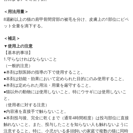
＜用法用量＞
8週齢以上の猫の肩甲骨間背部の被毛を分け、皮膚上の1部位にピペ
ット全量を滴下する。
＜補足＞
▼使用上の注意
【基本的事項】
1.守らなければならないこと
（一般的注意）
●本剤は獣医師の指導の下で使用すること。
●本剤は効能・効果において定められた目的にのみ使用すること。
●本剤は定められた用法・用量を厳守すること。
●猫以外の動物には使用しないこと。特にウサギには使用しないこ
と。
（使用者に対する注意）
●内容液を直接手で触らないこと。
●本剤投与後、完全に乾くまで（通常4時間程度）は投与部位に直接
触れないこと。また、投与したことを知らない人も触れないように
注意すること。特に、小児がいる多頭飼いの家庭で複数の猫に同時