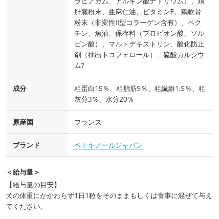
ラビアガム、アルギン酸ナトリウム）、鶏
肝臓粉末、亜麻仁油、ビタミンE、鶏軟骨
粉末（非変性II型コラーゲン含有）、ペク
チン、魚油、保存料（プロピオン酸、ソル
ビン酸）、マルトデキストリン、酸化防止
剤（抽出トコフェロール）、硫酸カルシウ
ム?
成分
粗蛋白15％、粗脂肪9％、粗繊維1.5％、粗
灰分3％、水分20％
原産国
フランス
ブランド
ベトキノールジャパン
＜給与量＞
【給与量の目安】
犬の体重にかかわらず1日1粒をそのままもしくは食事に混ぜて与え
てください。