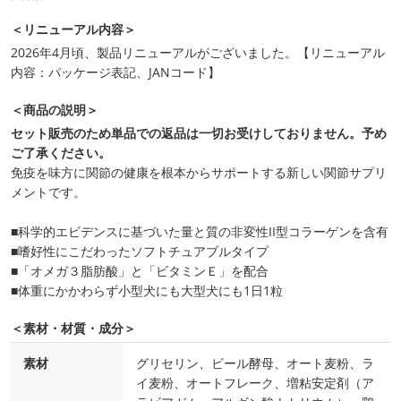
＜リニューアル内容＞
2026年4月頃、製品リニューアルがございました。【リニューアル
内容：パッケージ表記、JANコード】
＜商品の説明＞
セット販売のため単品での返品は一切お受けしておりません。予め
ご了承ください。
免疫を味方に関節の健康を根本からサポートする新しい関節サプリ
メントです。
■科学的エビデンスに基づいた量と質の非変性II型コラーゲンを含有
■嗜好性にこだわったソフトチュアブルタイプ
■「オメガ３脂肪酸」と「ビタミンＥ」を配合
■体重にかかわらず小型犬にも大型犬にも1日1粒
＜素材・材質・成分＞
素材
グリセリン、ビール酵母、オート麦粉、ラ
イ麦粉、オートフレーク、増粘安定剤（ア