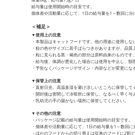
給与量は使用開始時の目安です。
個体差や活動量に応じて、1日の給与量を1～数回に分
＜補足＞
▼使用上の注意
・本製品はキャットフードです。他の用途に使用しな
・粒の色やサイズに若干ばらつきがありますが、品質
・粒に見られる黒・褐色の部分は原料由来のものです
・給与後、体調が悪化した場合には使用を中止し、獣
・予告なくパッケージデザイン・内容などが変更にな
▼保管上の注意
・直射日光、高温多湿を避け涼しいところに保管して
・開封後は密閉して冷暗所に保管し、なるべく早く与
・乳幼児の手の届かない場所に保管してください。
▼その他の注意
・パッケージ記載の給与量は使用開始時の目安です。
・個体差や活動量に応じて、1日の給与量を1～数回に
・ほかのフードからの切り替えは従来のフードに2割