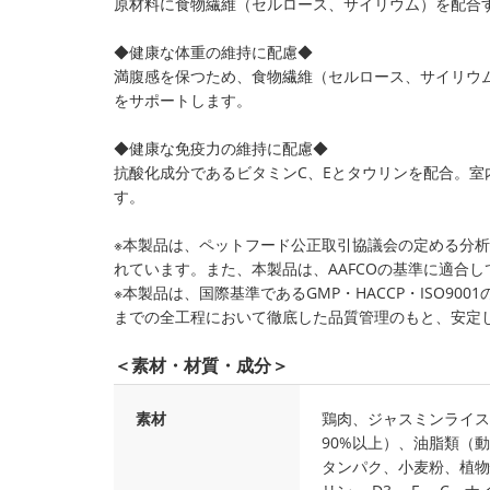
原材料に食物繊維（セルロース、サイリウム）を配合
◆健康な体重の維持に配慮◆
満腹感を保つため、食物繊維（セルロース、サイリウ
をサポートします。
◆健康な免疫力の維持に配慮◆
抗酸化成分であるビタミンC、Eとタウリンを配合。
す。
※本製品は、ペットフード公正取引協議会の定める分
れています。また、本製品は、AAFCOの基準に適合し
※本製品は、国際基準であるGMP・HACCP・ISO9
までの全工程において徹底した品質管理のもと、安定
＜素材・材質・成分＞
素材
鶏肉、ジャスミンライス
90%以上）、油脂類（
タンパク、小麦粉、植物