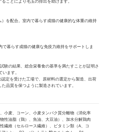
することにより毛玉の排出を助けます。
ム）を配合。室内で暮らす成猫の健康的な体重の維持
室内で暮らす成猫の健康な免疫力維持をサポートしま
析試験の結果、総合栄養食の基準を満たすことが証明さ
ています。
001の認定を受けた工場で、原材料の選定から製造、出荷
した品質を保つように製造されています。
、小麦、コーン、小麦タンパク質分離物（消化率
動物性油脂（鶏）、魚油、大豆油）、加水分解鶏肉
性繊維（セルロース繊維）、ビタミン類（A、コ