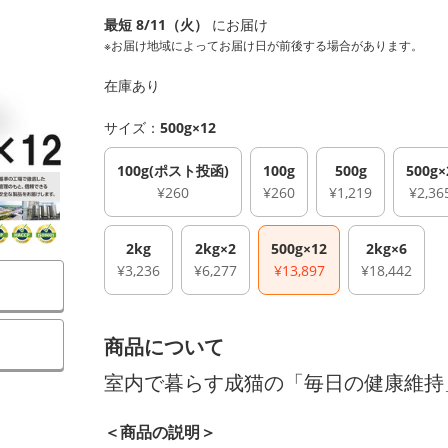
最短 8/11（火）
にお届け
※お届け地域によってお届け日が前後する場合があります。
在庫あり
サイズ：
500g×12
100g(ポスト投函)
100g
500g
500g×
¥260
¥260
¥1,219
¥2,36
2kg
2kg×2
500g×12
2kg×6
¥3,236
¥6,277
¥13,897
¥18,442
商品について
室内で暮らす成猫の「毎日の健康維持
＜商品の説明＞