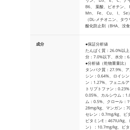
リン、 D3、 E、 C、
B6、 葉酸、ビオチン、 B
Mn、 Fe、 Cu、 I
（DL-メチオニン、タ
酸化防止剤（BHA、没
成分
●保証分析値
たんぱく質：26.0%以上
分：7.0%以下、水分：6
●分析値（乾物重量比）
タンパク質：27.9%、ア
シン：0.64%、ロイシン
ン：1.27%、フェニルア
トリプトファン：0.23
0.05%、カルシウム：1
ム：0.5%、クロール：1
28mg/kg、マンガン：70
セレン：0.7mg/kg、ビタ
ビタミンE：467IU/kg
ン）：10.7mg/kg、