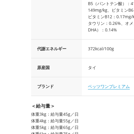
B5（パントテン酸）：4
149mg/kg、ビタミンB
ビタミンB12：0.17mg/
タウリン：0.26%、オメ
DHA）：0.14%
代謝エネルギー
372kcal/100g
原産国
タイ
ブランド
ベッツワンプレミアム
＜給与量＞
体重3kg：給与量45g／日
体重4kg：給与量55g／日
体重5kg：給与量65g／日
体重6kg：給与量75g／日