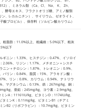
ナイアシン、 B2、パントテン酸カルシウム、 B1、
12）、ミネラル類 （Ca、Cl、 Na、 K、 Zn、
、 Se）、酵母エキス、フラクトオリゴ糖、アミノ酸類
ウリン、L-カルニチン）、サイリウム、ゼオライト、
食子酸プロピル）、保存料（ソルビン酸カリウム）
、粗脂肪：11.0%以上、粗繊維：5.0%以下、粗灰
.5%以下
ルギニン：1.33%、ヒスチジン：0.47%、イソロイ
：2.06%、リジン：1.17%、メチオニン＋シスチ
ラニン＋チロシン：1.87%、トレオニン：0.9%、
%、バリン：0.84%、脂質：15%、アラキドン酸：
.07%、リン：0.8%、カリウム：0.94%、ナトリウ
%、マグネシウム：0.13%、鉄：267mg/kg、銅：
mg/kg、亜鉛：245mg/kg、ヨウ素：2.9mg/kg、
ミンA：11161IU/kg、ビタミンD：1174IU/kg、
、ビタミンK：0.11mg/kg、ビタミンB1（チアミ
ビタミンB2（リボフラビン）：10.7mg/kg、ビタミン