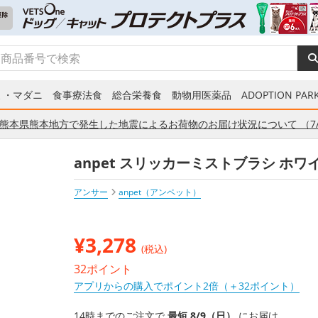
ミ・マダニ
食事療法食
総合栄養食
動物用医薬品
ADOPTION PARK
熊本県熊本地方で発生した地震によるお荷物のお届け状況について （7/
anpet スリッカーミストブラシ ホワ
アンサー
anpet（アンペット）
¥
3,278
(税込)
32ポイント
アプリからの購入でポイント2倍（＋32ポイント）
14時までのご注文で
最短 8/9（日）
にお届け