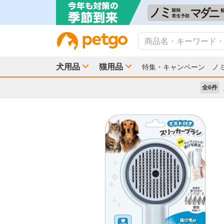
犬用品
猫用品
特集・キャンペーン
ノ
全6件