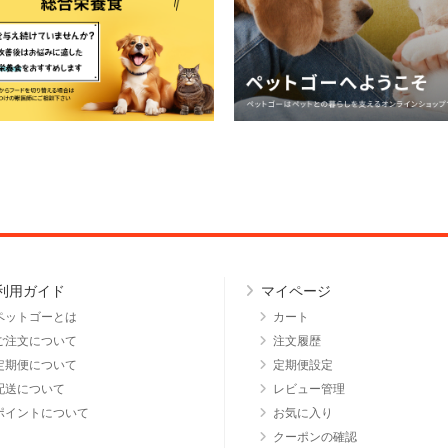
利用ガイド
マイページ
ペットゴーとは
カート
ご注文について
注文履歴
定期便について
定期便設定
配送について
レビュー管理
ポイントについて
お気に入り
クーポンの確認