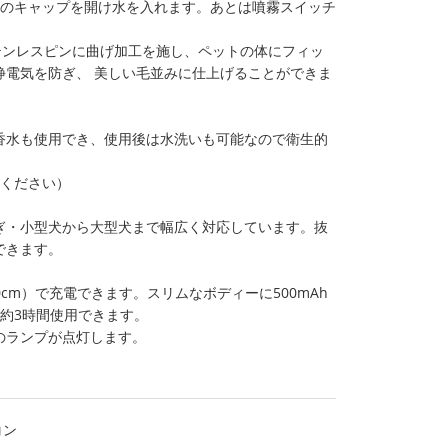
用のキャップを開け水を入れます。あとは噴霧スイッチ
テンレスピンに曲げ加工を施し、ペットの体にフィッ
静電気を防ぎ、 美しい毛並みに仕上げることができま
香水も使用でき、使用後は水洗いも可能なので衛生的
てください）
ぎ・小型犬から大型犬まで幅広く対応しています。抜
できます。
0cm）で充電できます。スリムなボディーに500mAh
約3時間使用できます。
のランプが点灯します。
コン