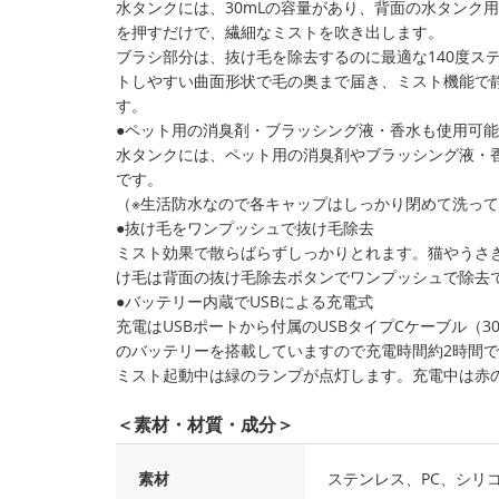
水タンクには、30mLの容量があり、背面の水タンク
を押すだけで、繊細なミストを吹き出します。
ブラシ部分は、抜け毛を除去するのに最適な140度ス
トしやすい曲面形状で毛の奥まで届き、ミスト機能で
す。
●ペット用の消臭剤・ブラッシング液・香水も使用可能
水タンクには、ペット用の消臭剤やブラッシング液・
です。
（※生活防水なので各キャップはしっかり閉めて洗っ
●抜け毛をワンプッシュで抜け毛除去
ミスト効果で散らばらずしっかりとれます。猫やうさ
け毛は背面の抜け毛除去ボタンでワンプッシュで除去
●バッテリー内蔵でUSBによる充電式
充電はUSBポートから付属のUSBタイプCケーブル（3
のバッテリーを搭載していますので充電時間約2時間で
ミスト起動中は緑のランプが点灯します。充電中は赤
＜素材・材質・成分＞
素材
ステンレス、PC、シリ