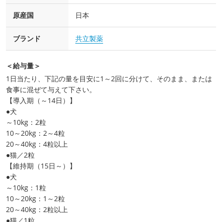
原産国
日本
ブランド
共立製薬
＜給与量＞
1日当たり、下記の量を目安に1～2回に分けて、そのまま、または
食事に混ぜて与えて下さい。
【導入期（～14日）】
●犬
～10kg：2粒
10～20kg：2～4粒
20～40kg：4粒以上
●猫／2粒
【維持期（15日～）】
●犬
～10kg：1粒
10～20kg：1～2粒
20～40kg：2粒以上
●猫／1粒