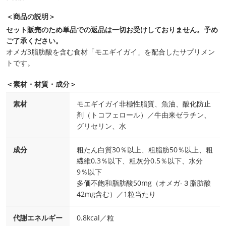
＜商品の説明＞
セット販売のため単品での返品は一切お受けしておりません。予め
ご了承ください。
オメガ3脂肪酸を含む食材「モエギイガイ」を配合したサプリメン
トです。
＜素材・材質・成分＞
素材
モエギイガイ非極性脂質、魚油、酸化防止
剤（トコフェロール）／牛由来ゼラチン、
グリセリン、水
成分
粗たん白質30％以上、粗脂肪50％以上、粗
繊維0.3％以下、粗灰分0.5％以下、水分
9％以下
多価不飽和脂肪酸50mg（オメガ-３脂肪酸
42mg含む）／1粒当たり
代謝エネルギー
0.8kcal／粒