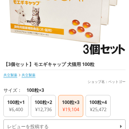
【3個セット】モエギキャップ 犬猫用 100粒
共立製薬
共立製薬
ショップ名：ペットゴー
サイズ：
100粒×3
100粒×1
100粒×2
100粒×3
100粒×4
¥6,400
¥12,736
¥19,104
¥25,472
レビューを投稿する