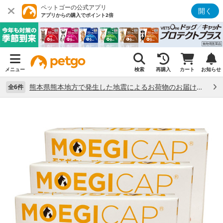
ペットゴーの公式アプリ
開く
アプリからの購入でポイント2倍
メニュー
検索
再購入
カート
お知らせ
熊本県熊本地方で発生した地震によるお荷物のお届け状況について （7/28）
全6件