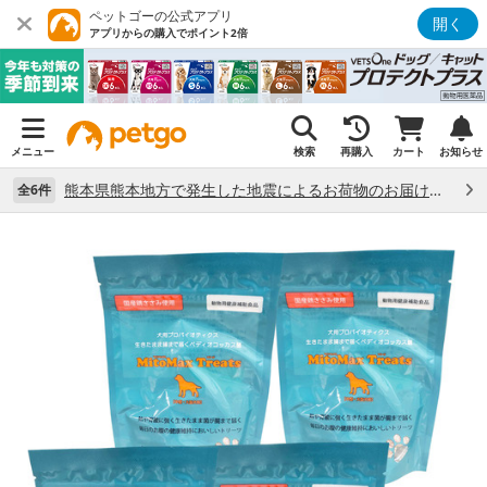
ペットゴーの公式アプリ
開く
アプリからの購入でポイント2倍
メニュー
検索
再購入
カート
お知らせ
熊本県熊本地方で発生した地震によるお荷物のお届け状況について （7/28）
全6件