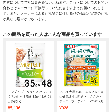
内容について当社は責任を負いかねます。これらについてのお問い
合わせはメーカーに直接行っていただきますようお願いいたしま
す。また、メーカーによる仕様変更に伴い商品の表記と実際の仕様
が異なる場合がございます。
この商品を買った人はこんな商品も買っています
モンプチ プチリュクス パウチ ま
いなば 犬用 ちゅ～る 歯と歯ぐき
ぐろのしらす添え 35g×48袋【ま
の健康維持に配慮 とりささみ・
とめ買い】
チーズバラエティ 14g×20本入り
¥5,136
¥928