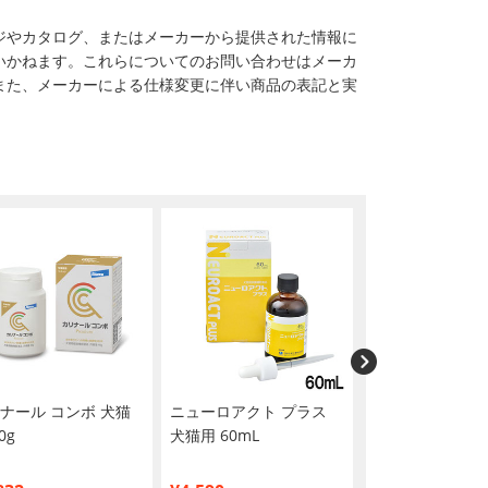
ジやカタログ、またはメーカーから提供された情報に
いかねます。これらについてのお問い合わせはメーカ
また、メーカーによる仕様変更に伴い商品の表記と実
ナール コンボ 犬猫
ニューロアクト プラス
イオウソルブル
0g
犬猫用 60mL
薬用シャンプー 
400mL（動物用
品）【在庫限り