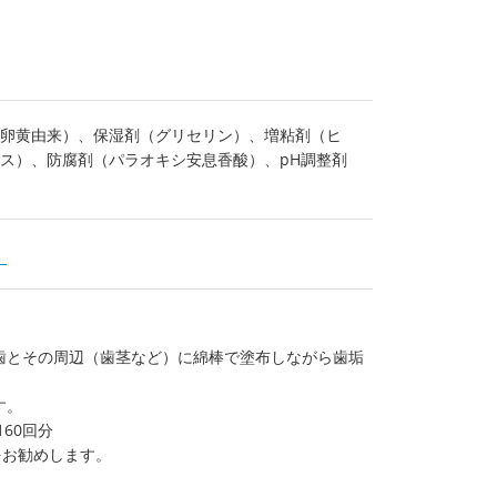
卵黄由来）、保湿剤（グリセリン）、増粘剤（ヒ
ス）、防腐剤（パラオキシ安息香酸）、pH調整剤
）
歯とその周辺（歯茎など）に綿棒で塗布しながら歯垢
す。
60回分
をお勧めします。