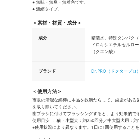
● 無味・無臭・無着色です。
● 濃縮タイプ。
＜素材・材質・成分＞
成分
精製水、特殊タンパク（
ドロキシエチルセルロー
（クエン酸）
ブランド
Dr.PRO（ドクタープロ
＜使用方法＞
市販の清潔な綿棒に本品を数滴たらして、歯垢がある
を取り除いてください。
歯ブラシに付けてブラッシングすると、より効果的で
使用目安 ： 猫・小型犬：約250回分／中大型犬用：約1
※使用状況により異なります。1日に1回使用すること