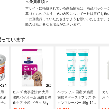
＜免責事項＞
本サイトに掲載されている商品情報は、商品パッケー
基づくものであり、その内容について当社は責任を負
ーに直接行っていただきますようお願いいたします。
際の仕様が異なる場合がございます。
買っています
猫用
ヒルズ 食事療法食 犬用
ベッツワン 国産 犬猫用
カリ
＆消
腸内バイオーム 繊維＆消
歯磨きペーストプラス チ
用 4
 チ
化ケア 小粒 ドライ 3kg
キンフレーバー 45g【2
ュー
個セット】