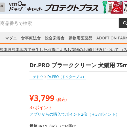
ミ・マダニ
食事療法食
総合栄養食
動物用医薬品
ADOPTION PARK
熊本県熊本地方で発生した地震によるお荷物のお届け状況について （7/
Dr.PRO プラーククリーン 犬猫用 75
ニチドウ
Dr.PRO（ドクタープロ）
¥
3,799
(税込)
37ポイント
アプリからの購入でポイント2倍（＋37ポイント）
最短 8/11（火）
にお届け