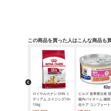
この商品を買った人はこんな商品も
ルバイオ 犬猫用
ロイヤルカナン SHN ミ
ヒルズ 食事療法食 
10粒×10シー
ディアム エイジング10+
腸内バイオーム 繊維
15kg
化ケア コンフォート
キン＆野菜入りシチ