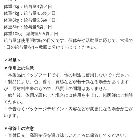
体重2kg：給与量3袋／日
体重4kg：給与量4.5袋／日
体重6kg：給与量6.5袋／日
体重8kg：給与量8袋／日
体重10kg：給与量9.5袋／日
給与量は使用開始時の目安です。個体差や活動量に応じて、常温で
1日の給与量を1～数回に分けて与えてください。
＜補足＞
▼使用上の注意
・本製品はドッグフードです。他の用途に使用しないでください。
・製品により、色、香り、質感などが若干異なる場合があります
が、原材料由来のもので、品質上の問題はありません。
・給与後、体調が悪化した場合には使用を中止し、獣医師にご相談
ください。
・予告なくパッケージデザイン・内容などが変更になる場合がござ
います。
▼保管上の注意
・直射日光、高温多湿を避け涼しいところに保管してください。