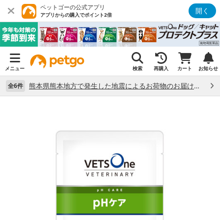
ペットゴーの公式アプリ
開く
アプリからの購入でポイント2倍
メニュー
検索
再購入
カート
お知らせ
熊本県熊本地方で発生した地震によるお荷物のお届け状況について （7/28）
全6件