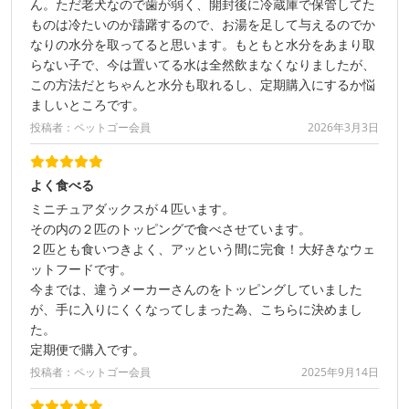
ん。ただ老犬なので歯が弱く、開封後に冷蔵庫で保管してた
ものは冷たいのか躊躇するので、お湯を足して与えるのでか
なりの水分を取ってると思います。もともと水分をあまり取
らない子で、今は置いてる水は全然飲まなくなりましたが、
この方法だとちゃんと水分も取れるし、定期購入にするか悩
ましいところです。
投稿者：ペットゴー会員
2026年3月3日
よく食べる
ミニチュアダックスが４匹います。
その内の２匹のトッピングで食べさせています。
２匹とも食いつきよく、アッという間に完食！大好きなウェ
ットフードです。
今までは、違うメーカーさんのをトッピングしていました
が、手に入りにくくなってしまった為、こちらに決めまし
た。
定期便で購入です。
投稿者：ペットゴー会員
2025年9月14日