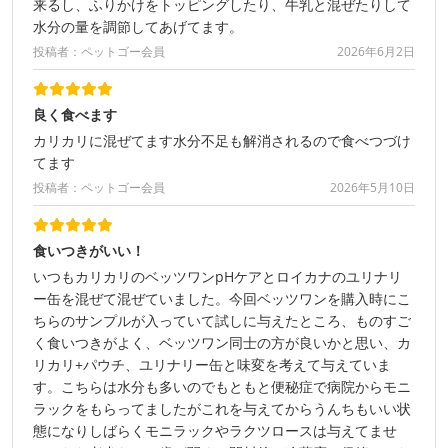
来るし、ふりかけをトッピングしたり、牛乳と混ぜたりして
水分の量を調節してあげてます。
投稿者：ペットゴー会員
2026年6月2日
良く食べます
カリカリに混ぜてます水分不足も解消されるので食べつづけ
てます
投稿者：ペットゴー会員
2026年5月10日
食いつきがいい！
いつもカリカリのベッツワンpHケアとロイカナのユリナリ
ー缶を混ぜて混ぜていました。今回ベッツワンを購入時にこ
ちらのサンプルが入っていて試しに与えたところ、ものすご
く食いつきがよく、ベッツワン同士の方が良いかと思い、カ
リカリ+パウチ、ユリナリー缶と味変を考えて与えていま
す。こちらは水分も多いのでもともと便秘症で病院からモニ
ラックをもらってましたがこれを与えてからうんちもいい状
態になりしばらくモニラックやラクツロースは与えてませ