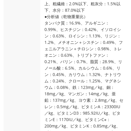
上、粗繊維：2.0%以下、粗灰分：1.5%以
下、水分：87.0%以下
●分析値（乾物重量比）
タンパク質：16.9%、アルギニン：
0.99%、ヒスチジン：0.42%、イソロイシ
ン：0.63%、ロイシン：1.13%、リジン：
1.2%、メチオニン＋シスチン：0.49%、フ
ェニルアラニン＋チロシン：0.98%、トレ
オニン：0.63%、トリプトファン：
0.21%、バリン：0.7%、脂質：28.9%、リ
ノール酸：6.5%、カルシウム：0.6%、リ
ン：0.45%、カリウム：1.32%、ナトリウ
ム：0.24%、クロール：1.25%、マグネシ
ウム：0.08%、鉄：123mg／kg、銅：
18mg／kg、マンガン：14mg／kg、亜
鉛：137mg／kg、ヨウ素：2.8mg／kg、セ
レン：0.5mg／kg、ビタミンA：23300IU
／kg、ビタミンD3：985.92IU／kg、ビタ
ミンE：1170IU／kg、ビタミンC※：
200mg／kg、ビタミンK：0.85mg／kg、