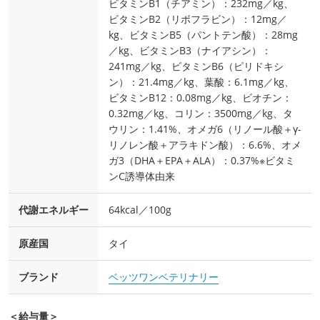
ビタミンB1（チアミン）：232mg／kg、
ビタミンB2（リボフラビン）：12mg／
kg、ビタミンB5（パントテン酸）：28mg
／kg、ビタミンB3（ナイアシン）：
241mg／kg、ビタミンB6（ピリドキシ
ン）：21.4mg／kg、葉酸：6.1mg／kg、
ビタミンB12：0.08mg／kg、ビオチン：
0.32mg／kg、コリン：3500mg／kg、タ
ウリン：1.41%、オメガ6（リノール酸＋γ-
リノレン酸＋アラキドン酸）：6.6%、オメ
ガ3（DHA＋EPA＋ALA）：0.37%※ビタミ
ンC誘導体由来
代謝エネルギー
64kcal／100g
原産国
タイ
ブランド
ベッツワンベテリナリー
＜給与量＞