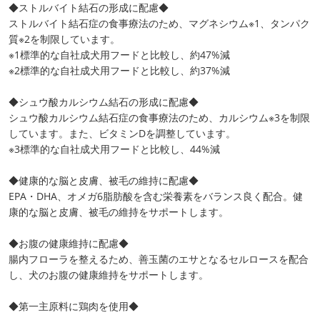
◆ストルバイト結石の形成に配慮◆
ストルバイト結石症の食事療法のため、マグネシウム※1、タンパク
質※2を制限しています。
※1標準的な自社成犬用フードと比較し、約47%減
※2標準的な自社成犬用フードと比較し、約37%減
◆シュウ酸カルシウム結石の形成に配慮◆
シュウ酸カルシウム結石症の食事療法のため、カルシウム※3を制限
しています。また、ビタミンDを調整しています。
※3標準的な自社成犬用フードと比較し、44%減
◆健康的な脳と皮膚、被毛の維持に配慮◆
EPA・DHA、オメガ6脂肪酸を含む栄養素をバランス良く配合。健
康的な脳と皮膚、被毛の維持をサポートします。
◆お腹の健康維持に配慮◆
腸内フローラを整えるため、善玉菌のエサとなるセルロースを配合
し、犬のお腹の健康維持をサポートします。
◆第一主原料に鶏肉を使用◆