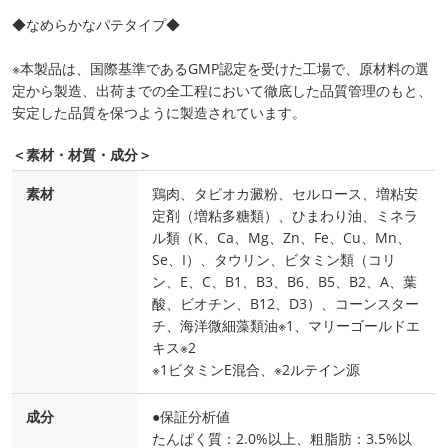
◆なめらかなパテタイプ◆
※本製品は、国際基準であるGMP認定を受けた工場で、原材料の選
定から製造、出荷までの全工程において徹底した品質管理のもと、
安定した品質を保つように製造されています。
＜素材・材質・成分＞
素材
鶏肉、タピオカ澱粉、セルロース、増粘安
定剤（増粘多糖類）、ひまわり油、ミネラ
ル類（K、Ca、Mg、Zn、Fe、Cu、Mn、
Se、I）、タウリン、ビタミン類（コリ
ン、E、C、B1、B3、B6、B5、B2、A、葉
酸、ビオチン、B12、D3）、コーンスター
チ、海洋微細藻類油※1、マリーゴールドエ
キス※2
※1ビタミンE混合、※2ルテイン源
成分
●保証分析値
たんぱく質：2.0%以上、粗脂肪：3.5%以