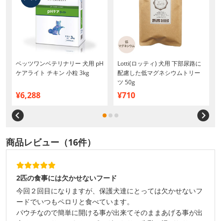
ベッツワンベテリナリー 犬用 pH
Lotti(ロッティ) 犬用 下部尿路に
ケアライト チキン 小粒 3kg
配慮した低マグネシウムトリー
ツ 50g
¥6,288
¥710
商品レビュー（16件）
2匹の食事には欠かせないフード
今回２回目になりますが、保護犬達にとっては欠かせないフ
ードでいつもペロリと食べています。
パウチなので簡単に開ける事が出来てそのままあげる事が出