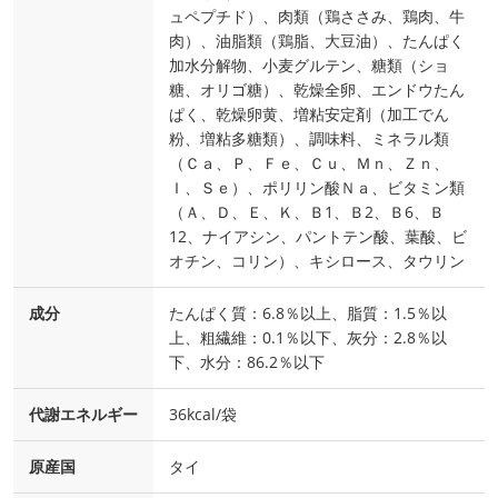
ュペプチド）、肉類（鶏ささみ、鶏肉、牛
肉）、油脂類（鶏脂、大豆油）、たんぱく
加水分解物、小麦グルテン、糖類（ショ
糖、オリゴ糖）、乾燥全卵、エンドウたん
ぱく、乾燥卵黄、増粘安定剤（加工でん
粉、増粘多糖類）、調味料、ミネラル類
（Ｃａ、Ｐ、Ｆｅ、Ｃｕ、Ｍｎ、Ｚｎ、
Ｉ、Ｓｅ）、ポリリン酸Ｎａ、ビタミン類
（Ａ、Ｄ、Ｅ、Ｋ、Ｂ1、Ｂ2、Ｂ6、Ｂ
12、ナイアシン、パントテン酸、葉酸、ビ
オチン、コリン）、キシロース、タウリン
成分
たんぱく質：6.8％以上、脂質：1.5％以
上、粗繊維：0.1％以下、灰分：2.8％以
下、水分：86.2％以下
代謝エネルギー
36kcal/袋
原産国
タイ