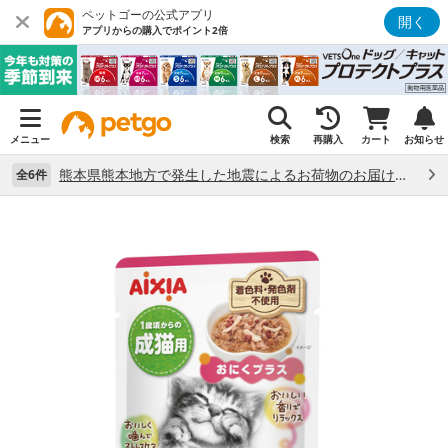
ペットゴーの公式アプリ
開く
アプリからの購入でポイント2倍
メニュー
検索
再購入
カート
お知らせ
熊本県熊本地方で発生した地震によるお荷物のお届け状況について （7/28）
全6件