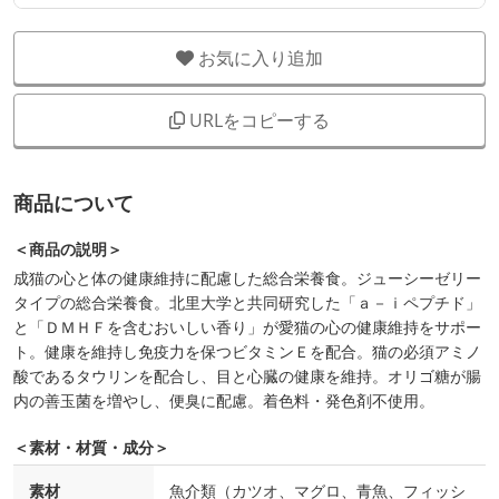
お気に入り追加
URLをコピーする
商品について
＜商品の説明＞
成猫の心と体の健康維持に配慮した総合栄養食。ジューシーゼリー
タイプの総合栄養食。北里大学と共同研究した「ａ－ｉペプチド」
と「ＤＭＨＦを含むおいしい香り」が愛猫の心の健康維持をサポー
ト。健康を維持し免疫力を保つビタミンＥを配合。猫の必須アミノ
酸であるタウリンを配合し、目と心臓の健康を維持。オリゴ糖が腸
内の善玉菌を増やし、便臭に配慮。着色料・発色剤不使用。
＜素材・材質・成分＞
素材
魚介類（カツオ、マグロ、青魚、フィッシ