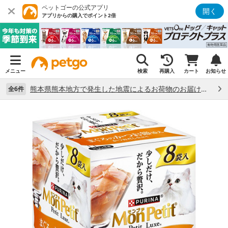
ペットゴーの公式アプリ
開く
アプリからの購入でポイント2倍
メニュー
検索
再購入
カート
お知らせ
熊本県熊本地方で発生した地震によるお荷物のお届け状況について （7/28）
全6件