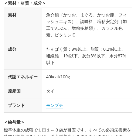
＜素材・材質・成分＞
素材
魚介類（かつお、まぐろ、かつお節、フィ
ッシュエキス）、調味料、増粘安定剤（加
工でんぷん、増粘多糖類）、カラメル色
素、ビタミンＥ
成分
たんぱく質：9%以上、脂質：0.2%以上、
粗繊維：1%以下、灰分3%以下、水分87%
以下
代謝エネルギー
40kcal/100g
原産国
タイ
ブランド
モンプチ
＜給与量＞
標準体重の成猫で１日１～３袋が目安です。すべての必須栄養素を