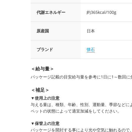
代謝エネルギー
約365kcal/100g
原産国
日本
ブランド
懐石
＜給与量＞
パッケージ記載の目安給与量を参考に1日に1～数回に
＜補足＞
▼使用上の注意
与える量は、種類、年齢、性別、運動量、季節などに
ペットの状態によって適宜加減をしてください。
▼保管上の注意
パッケージを開封する事により光や空気に触れるので