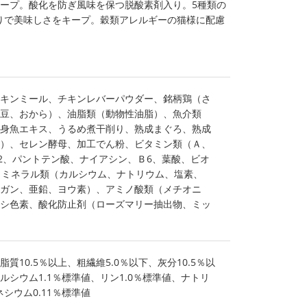
ープ。酸化を防ぎ風味を保つ脱酸素剤入り。5種類の
りで美味しさをキープ。穀類アレルギーの猫様に配慮
。
キンミール、チキンレバーパウダー、銘柄鶏（さ
豆、おから）、油脂類（動物性油脂）、魚介類
身魚エキス、うるめ煮干削り、熟成まぐろ、熟成
）、セレン酵母、加工でん粉、ビタミン類（Ａ、
Ｂ2、パントテン酸、ナイアシン、Ｂ6、葉酸、ビオ
、ミネラル類（カルシウム、ナトリウム、塩素、
ガン、亜鉛、ヨウ素）、アミノ酸類（メチオニ
シ色素、酸化防止剤（ローズマリー抽出物、ミッ
脂質10.5％以上、粗繊維5.0％以下、灰分10.5％以
カルシウム1.1％標準値、リン1.0％標準値、ナトリ
ネシウム0.11％標準値