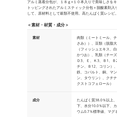
アルミ蒸着分包が、１８ｇ×１０本入りで美味しさをキ
トッピングされたアルミスティック分包＋脱酸素剤入
して、原材料として穀類不使用。高たんぱく質レシピ
＜素材・材質・成分＞
素材
肉類（ミートミール、チ
さみ））、豆類（脱脂大
（フィッシュエキス、白
かつお）、乳類（チーズ
Ｄ3、Ｅ、Ｋ3、Ｂ1、
チン、Ｂ12、コリン）
鉄、コバルト、銅、マン
ン、タウリン）、クチナ
クストコフェロール）
成分
たんぱく質38.0％以上、
下、水分10.0％以下、
ウム0.7％標準値、マグ