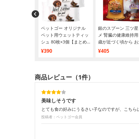
チャオ) ちゅ～る
ペットゴー オリジナル
銀のスプーン 三ツ星
給 まぐろ海鮮ミッ
ペット用ウェットティッ
メ 腎臓の健康維持用 
20本入り
シュ 80枚×3個【まとめ
歳が近づく頃から お
買い】
シピ4種のアソート 2
¥390
¥405
商品レビュー（1件）
美味しそうです
とても食の好みにうるさい子なのですが、こちら
投稿者：ペットゴー会員