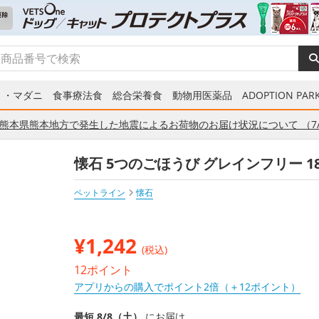
ミ・マダニ
食事療法食
総合栄養食
動物用医薬品
ADOPTION PARK
熊本県熊本地方で発生した地震によるお荷物のお届け状況について （7/
懐石 5つのごほうび グレインフリー 1
ペットライン
懐石
¥
1,242
(税込)
12ポイント
アプリからの購入でポイント2倍（＋12ポイント）
最短 8/8（土）
にお届け