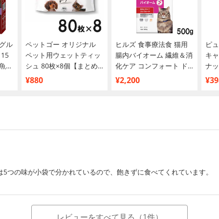
グル
ペットゴー オリジナル
ヒルズ 食事療法食 猫用
ピュ
15
ペット用ウェットティッ
腸内バイオーム 繊維＆消
キャ
魚レ
シュ 80枚×8個【まとめ
化ケア コンフォート ド
ナッ
00g
買い】
ライ 500g
¥880
¥2,200
¥39
は5つの味が小袋で分かれているので、飽きずに食べてくれています。
レビューをすべて見る（1件）