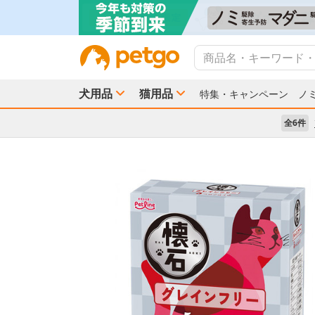
犬用品
猫用品
特集・キャンペーン
ノ
全6件