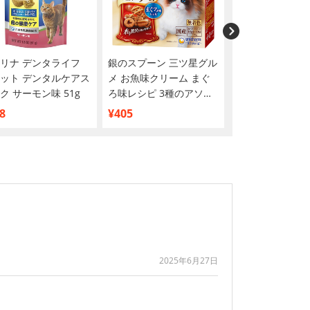
リナ デンタライフ
銀のスプーン 三ツ星グル
銀のスプーン 三
ット デンタルケアス
メ お魚味クリーム まぐ
メ お魚味クリー
ク サーモン味 51g
ろ味レシピ 3種のアソー
魚・鶏ささみレシ
ト 180g
のアソート 180g
8
¥405
¥405
2025年6月27日