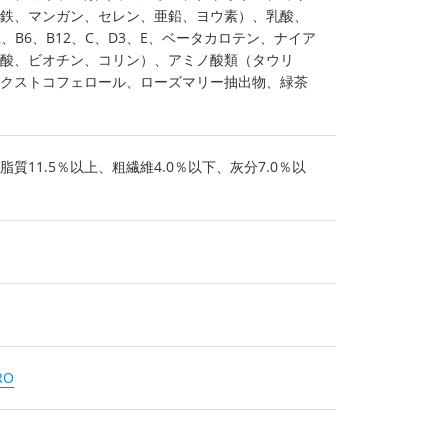
鉄、マンガン、セレン、亜鉛、ヨウ素）、乳酸、
2、B6、B12、C、D3、E、ベータカロテン、ナイア
酸、ビオチン、コリン）、アミノ酸類（タウリ
クストコフェロール、ローズマリー抽出物、緑茶
脂質11.5％以上、粗繊維4.0％以下、灰分7.0％以
RO