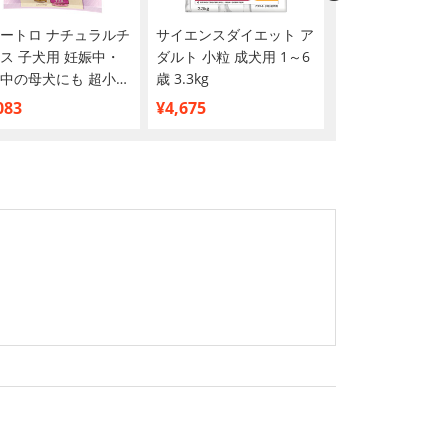
ートロ ナチュラルチ
サイエンスダイエット ア
サイエンスダイエ
ス 子犬用 妊娠中・
ダルト 小粒 成犬用 1～6
ニア 7歳以上 中
中の母犬にも 超小型
歳 3.3kg
用 チキン 6.5kg
中型犬用 チキン＆玄
083
¥4,675
¥7,205
kg