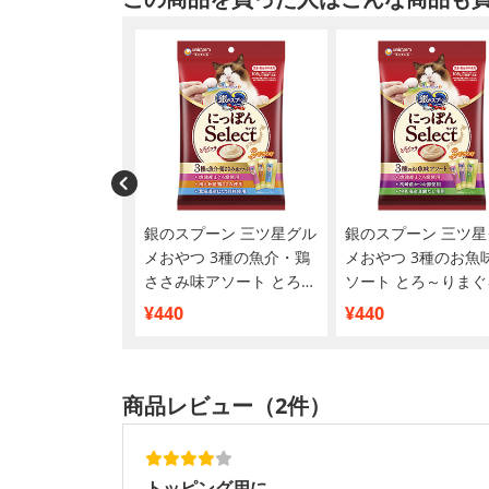
チ プチリュクス
銀のスプーン 三ツ星グル
銀のスプーン 三ツ星
 かつおのしらす添
メおやつ 3種の魚介・鶏
メおやつ 3種のお魚
ささみ味アソート とろ～
ソート とろ～りまぐ
りまぐろ入り 鶏ささみ入
り かつお入り たい
¥440
¥440
り ほたて貝柱入り 108g
108g
商品レビュー（2件）
トッピング用に