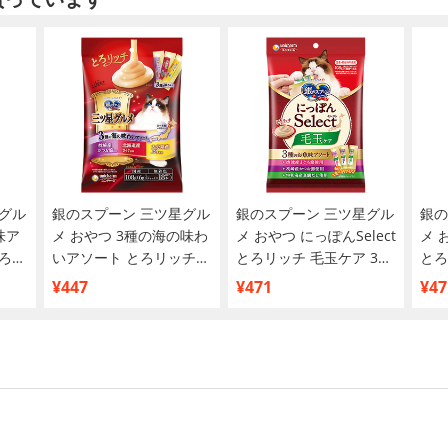
グル
銀のスプーン 三ツ星グル
銀のスプーン 三ツ星グル
銀の
味ア
メ おやつ 3種の海の味わ
メ おやつ にっぽんSelect
メ 
ろ入
いアソート とろリッチ
とろリッチ 毛玉ケア 3種
とろ
入り
かつお節＆さけ＆ぶり使
のアソート まぐろ節＆か
のア
¥447
¥471
¥47
用 108g(6g×18本)
つお節＆真鯛だし 108g
さみ