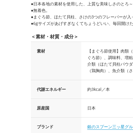
●日本各地の素材を使用した、上質な美味しさのとろ
●無着色。
●まぐろ節、ほたて貝柱、さけの3つのフレーバーが入
●6gサイズがあげすぎなくてちょうどいい、毎回開け
＜素材・材質・成分＞
素材
【まぐろ節使用】肉類（
ぐろ節）、調味料、増粘
介類（ほたて貝柱パウダ
（鶏胸肉）、魚介類（さ
代謝エネルギー
約3kcal／本
原産国
日本
ブランド
銀のスプーン三ッ星グル