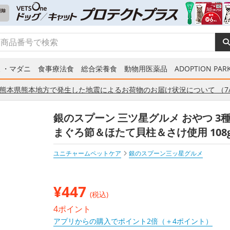
ミ・マダニ
食事療法食
総合栄養食
動物用医薬品
ADOPTION PARK
熊本県熊本地方で発生した地震によるお荷物のお届け状況について （7/
銀のスプーン 三ツ星グルメ おやつ 
まぐろ節＆ほたて貝柱＆さけ使用 108g（
ユニチャームペットケア
銀のスプーン三ッ星グルメ
¥
447
(税込)
4ポイント
アプリからの購入でポイント2倍（＋4ポイント）