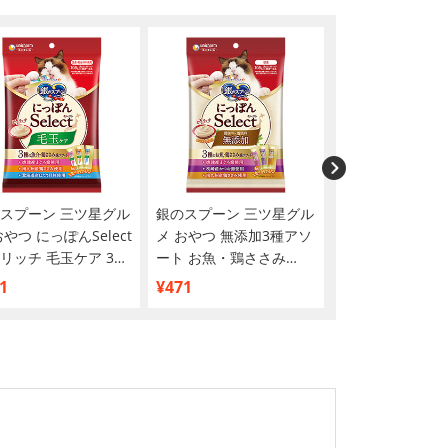
スプーン 三ツ星グル
銀のスプーン 三ツ星グル
MiawMiaw(ミ
おやつ にっぽんSelect
メ おやつ 無添加3種アソ
ウ)スナッキー 4
リッチ 毛玉ケア 3種
ート お魚・鶏ささみ
エティ まぐろ味
ソート まぐろ＆鶏さ
108g
味・焼きえび味
1
¥471
¥338
＆ほたて 108g
味