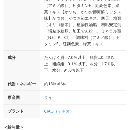
（アミノ酸）、ビタミンE、紅麹色素、緑
茶エキス【かつお かつお節海鮮ミックス
味】かつお、かつお節エキス、寒天、糖類
（オリゴ糖等）、植物性油脂、増粘安定剤
（増粘多糖類、加工でん粉）、ミネラル類
（Na、P、Cl）、調味料（アミノ酸）、ビ
タミンE、紅麹色素、緑茶エキス
成分
たんぱく質…7.0％以上、脂質…0.2％以
上、粗繊維…0.1％以下、灰分…1.7％以
下、水分…91.0％以下
代謝エネルギー
約13kcal/本
原産国
タイ
ブランド
CIAO（チャオ）
＜給与量＞