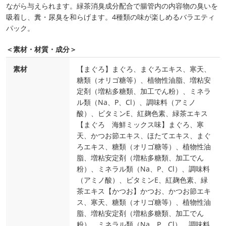
ながら与えられます。緑茶消臭成分配合で腸管内の内容物の臭いを
吸着し、糞・尿臭を和らげます。4種類の味が楽しめるバラエティ
パック。
＜素材・材質・成分＞
素材
【まぐろ】まぐろ、まぐろエキス、寒天、
糖類（オリゴ糖等）、植物性油脂、増粘安
定剤（増粘多糖類、加工でん粉）、ミネラ
ル類（Na、P、Cl）、調味料（アミノ
酸）、ビタミンE、紅麹色素、緑茶エキス
【まぐろ 海鮮ミックス味】まぐろ、寒
天、かつお節エキス、ほたてエキス、まぐ
ろエキス、糖類（オリゴ糖等）、植物性油
脂、増粘安定剤（増粘多糖類、加工でん
粉）、ミネラル類（Na、P、Cl）、調味料
（アミノ酸）、ビタミンE、紅麹色素、緑
茶エキス【かつお】かつお、かつお節エキ
ス、寒天、糖類（オリゴ糖等）、植物性油
脂、増粘安定剤（増粘多糖類、加工でん
粉）、ミネラル類（Na、P、Cl）、調味料