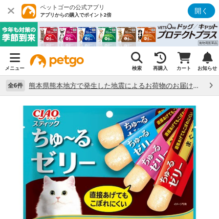
ペットゴーの公式アプリ
開く
アプリからの購入でポイント2倍
メニュー
検索
再購入
カート
お知らせ
熊本県熊本地方で発生した地震によるお荷物のお届け状況について （7/28）
全6件