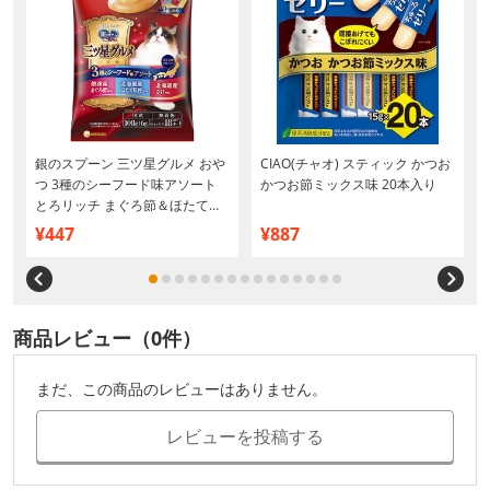
銀のスプーン 三ツ星グルメ おや
CIAO(チャオ) スティック かつお
つ 3種のシーフード味アソート
かつお節ミックス味 20本入り
とろリッチ まぐろ節＆ほたて貝
柱＆さけ使用 108g（6g×18本)
¥447
¥887
商品レビュー（0件）
まだ、この商品のレビューはありません。
レビューを投稿する