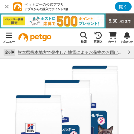
ペットゴーの公式アプリ
開く
アプリからの購入でポイント2倍
メニュー
検索
再購入
カート
お知らせ
熊本県熊本地方で発生した地震によるお荷物のお届け状況について （7/28）
全6件