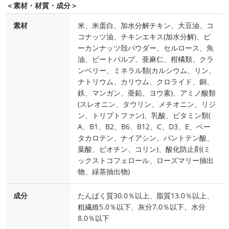
＜素材・材質・成分＞
素材
米、米蛋白、加水分解チキン、大豆油、コ
コナッツ油、チキンエキス(加水分解)、ピ
ーカンナッツ殻パウダー、セルロース、魚
油、ビートパルプ、亜麻仁、柑橘類、クラ
ンベリー、ミネラル類(カルシウム、リン、
ナトリウム、カリウム、クロライド、銅、
鉄、マンガン、亜鉛、ヨウ素)、アミノ酸類
(スレオニン、タウリン、メチオニン、リジ
ン、トリプトファン)、乳酸、ビタミン類(
A、B1、B2、B6、B12、C、D3、E、ベー
タカロテン、ナイアシン、パントテン酸、
葉酸、ビオチン、コリン)、酸化防止剤(ミ
ックストコフェロール、ローズマリー抽出
物、緑茶抽出物)
成分
たんぱく質30.0％以上、脂質13.0％以上、
粗繊維5.0％以下、灰分7.0％以下、水分
8.0％以下