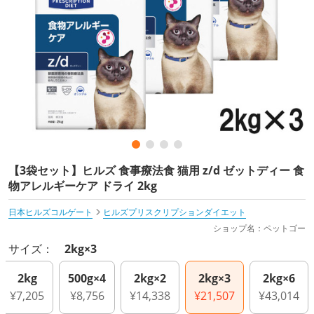
【3袋セット】ヒルズ 食事療法食 猫用 z/d ゼットディー 食
物アレルギーケア ドライ 2kg
日本ヒルズコルゲート
ヒルズプリスクリプションダイエット
ショップ名：ペットゴー
サイズ：
2kg×3
2kg
500g×4
2kg×2
2kg×3
2kg×6
¥7,205
¥8,756
¥14,338
¥21,507
¥43,014