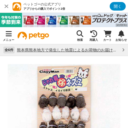
ペットゴーの公式アプリ
開く
アプリからの購入でポイント2倍
メニュー
検索
再購入
カート
お知らせ
熊本県熊本地方で発生した地震によるお荷物のお届け状況について （7/28）
全6件