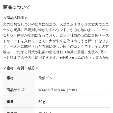
商品について
＜商品の説明＞
犬の自然なしつけや知育に役立つ、天然ゴム１００％の丈夫でユニ
ークな玩具。不規則な転がりやバウンド、かみ心地のよいユニーク
な形状。内側が空洞になっており、コング独自の凹凸に専用ペース
トやフードを入れることで、犬が中身を取り出そうと夢中になりま
す。子犬用に開発された乳歯に優しい固さのコングです。子犬の甘
噛み・いたずら対策や乳歯の生え替わり時期に最適。生後2ヶ月?9
ヶ月頃までの子犬に使用できます。■小型犬■ゴムの固さ：柔らかめ
＜素材・材質・成分＞
素材
天然ゴム
商品サイズ
W44×Ｈ71×Ｄ44（ｍｍ）
重量
60ｇ