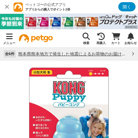
ペットゴーの公式アプリ
開く
アプリからの購入でポイント2倍
メニュー
検索
再購入
カート
お知らせ
熊本県熊本地方で発生した地震によるお荷物のお届け状況について （7/28）
全6件