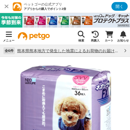
ペットゴーの公式アプリ
開く
アプリからの購入でポイント2倍
メニュー
検索
再購入
カート
お知らせ
熊本県熊本地方で発生した地震によるお荷物のお届け状況について （7/28）
全6件