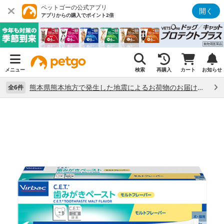
ペットゴーの公式アプリ
開く
アプリからの購入でポイント2倍
メニュー
検索
再購入
カート
お知らせ
熊本県熊本地方で発生した地震によるお荷物のお届け状況について （7/28）
全6件