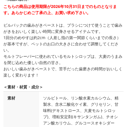
こちらの商品は使用期限が2026年10月31日までのものとなりま
す。あらかじめご了承の上、お買い求め下さい。
ビルバックの歯みがきペーストは、ブラシにつけて使うことで歯み
がきをおいしく楽しい時間に変身させるアイテムです。
1回分のめやすは約2cm（人差し指の第一関節くらいまでの長さ）
が基本ですが、ペットのお口の大きさに合わせて調整してくださ
い。
モルトフレーバーに使われているモルトシロップは、大麦のうまみ
を閉じ込めた優しい自然の甘さ。
おいしい歯みがきペーストで、苦手だった歯磨きの時間がおいしく
楽しく変わります！
＜素材・材質・成分＞
素材
ソルビトール、リン酸水素カルシウム、精
製水、含水二酸化ケイ素、グリセリン、甘
味料(デキストロース、大麦モルトシロッ
プ)、増粘安定剤(キサンタンガム)、チオシ
アン酸カリウム、グルコースオキシダー