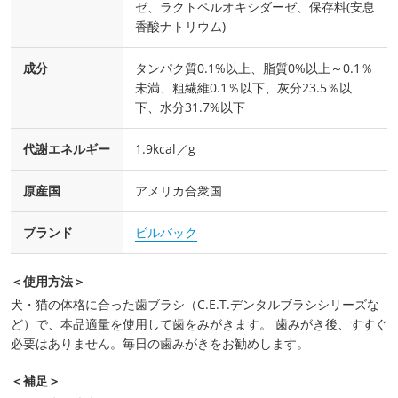
ゼ、ラクトペルオキシダーゼ、保存料(安息
香酸ナトリウム)
成分
タンパク質0.1%以上、脂質0%以上～0.1％
未満、粗繊維0.1％以下、灰分23.5％以
下、水分31.7%以下
代謝エネルギー
1.9kcal／g
原産国
アメリカ合衆国
ブランド
ビルバック
＜使用方法＞
犬・猫の体格に合った歯ブラシ（C.E.T.デンタルブラシシリーズな
ど）で、本品適量を使用して歯をみがきます。 歯みがき後、すすぐ
必要はありません。毎日の歯みがきをお勧めします。
＜補足＞