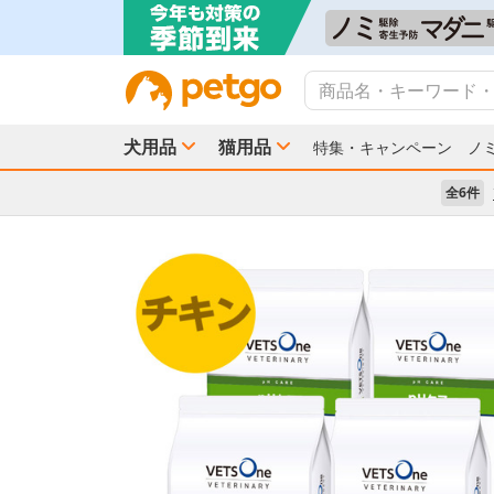
犬用品
猫用品
特集・キャンペーン
ノ
全6件