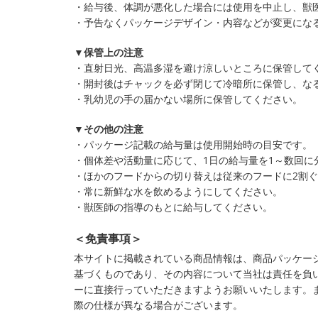
・給与後、体調が悪化した場合には使用を中止し、獣
・予告なくパッケージデザイン・内容などが変更にな
▼保管上の注意
・直射日光、高温多湿を避け涼しいところに保管して
・開封後はチャックを必ず閉じて冷暗所に保管し、な
・乳幼児の手の届かない場所に保管してください。
▼その他の注意
・パッケージ記載の給与量は使用開始時の目安です。
・個体差や活動量に応じて、1日の給与量を1～数回に
・ほかのフードからの切り替えは従来のフードに2割
・常に新鮮な水を飲めるようにしてください。
・獣医師の指導のもとに給与してください。
＜免責事項＞
本サイトに掲載されている商品情報は、商品パッケー
基づくものであり、その内容について当社は責任を負
ーに直接行っていただきますようお願いいたします。
際の仕様が異なる場合がございます。