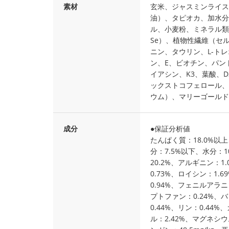
素材
玄米、ジャスミンライス
油）、タピオカ、加水分
ル、小麦粉、ミネラル類（C
Se）、植物性繊維（セル
ニン、タウリン、L-ト
ン、E、ビオチン、パント
イアシン、K3、葉酸、
ックストコフェロール、
ウム）、マリーゴールド
成分
●保証分析値
たんぱく質：18.0%以上
分：7.5%以下、水分：
20.2%、アルギニン：1
0.73%、ロイシン：1.
0.94%、フェニルアラニ
プトファン：0.24%、バ
0.44%、リン：0.44
ル：2.42%、マグネシウム