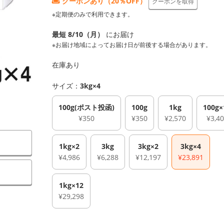
クーポンあり（20％OFF）
クーポンを取得
※定期便のみで利用できます。
最短 8/10（月）
にお届け
※お届け地域によってお届け日が前後する場合があります。
在庫あり
サイズ：
3kg×4
100g(ポスト投函)
100g
1kg
100g×
¥350
¥350
¥2,570
¥3,4
1kg×2
3kg
3kg×2
3kg×4
¥4,986
¥6,288
¥12,197
¥23,891
1kg×12
¥29,298