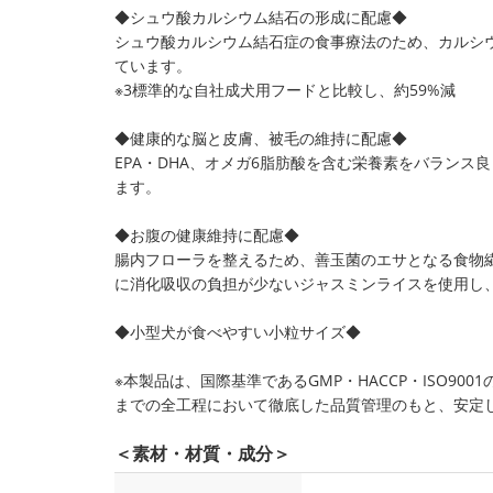
◆シュウ酸カルシウム結石の形成に配慮◆
シュウ酸カルシウム結石症の食事療法のため、カルシウ
ています。
※3標準的な自社成犬用フードと比較し、約59%減
◆健康的な脳と皮膚、被毛の維持に配慮◆
EPA・DHA、オメガ6脂肪酸を含む栄養素をバラン
ます。
◆お腹の健康維持に配慮◆
腸内フローラを整えるため、善玉菌のエサとなる食物
に消化吸収の負担が少ないジャスミンライスを使用し
◆小型犬が食べやすい小粒サイズ◆
※本製品は、国際基準であるGMP・HACCP・ISO9
までの全工程において徹底した品質管理のもと、安定
＜素材・材質・成分＞