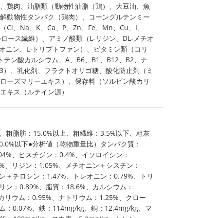
、鶏肉、油脂類（動物性油脂（鶏）、大豆油、魚
解動物性タンパク（鶏肉）、コーングルテンミー
l、Na、K、Ca、P、Zn、Fe、Mn、Cu、I、
ロース繊維）、アミノ酸類（L-リジン、DL-メチオ
レオニン、L-トリプトファン）、ビタミン類（コリ
テン酸カルシウム、A、B6、B1、B12、B2、ナ
D3）、乳化剤、フラクトオリゴ糖、酸化防止剤（ミ
ローズマリーエキス）、保存料（ソルビン酸カリ
エキス（ルテイン源）
、粗脂肪：15.0%以上、粗繊維：3.5%以下、粗灰
10.0%以下●分析値（乾物重量比）タンパク質：
.04%、ヒスチジン：0.4%、イソロイシン：
69%、リジン：1.05%、メチオニン＋シスチン：
ン＋チロシン：1.47%、トレオニン：0.79%、トリ
リン：0.89%、脂質：18.6%、カルシウム：
%、カリウム：0.95%、ナトリウム：1.25%、クロー
：0.07%、鉄：114mg/kg、銅：12.4mg/kg、マ