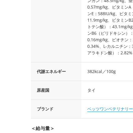
ンガン：48.5mg/kg、
0.57mg/kg、ビタミンA
ンE：588IU/kg、ビタ
11.9mg/kg、ビタミ
トテン酸）：43.1mg/
ンB6（ピリドキシン）：14
0.16mg/kg、ビオチン：
0.34%、L-カルニチン
アラキドン酸）：2.82%
代謝エネルギー
382kcal／100g
原産国
タイ
ブランド
ベッツワンベテリナリー
＜給与量＞