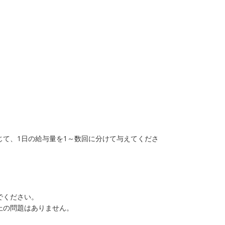
て、1日の給与量を1～数回に分けて与えてくださ
でください。
上の問題はありません。
。