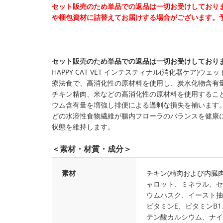
セット販売のため単品での返品は一切お受けしており
や梱包資材に詰替えてお届けする場合がございます。
セット販売のため単品での返品は一切お受けしており
HAPPY CAT VET インテスティナル(消化器ケア
療法食で、高消化性の原材料を使用し、炭水化物含有
チキン精肉、米などの高消化性の原材料を使用するこ
ウム含有量を増強し排便による過剰な損失を補います。
どの水溶性食物繊維が腸内フローラのバランスを健康
状態を維持します。
＜素材・材質・成分＞
素材
チキン(精肉および内臓肉4
ャロット、ミネラル、セ
ウムハスク、イースト抽
ビタミンE、ビタミンB1
テン酸カルシウム、ナイ