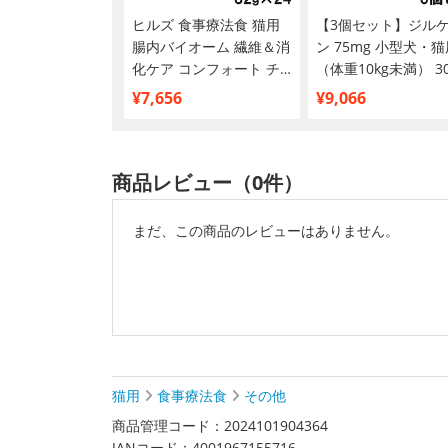
食事療法食 猫用
ヒルズ 食事療法食 猫用
【3個セット】ジル
ケーディー 腎臓ケア
腸内バイオーム 繊維＆消
ン 75mg 小型犬・猫
00g
化ケア コンフォート チ
（体重10kg未満） 3
キン＆野菜入りシチュー
¥7,656
¥9,066
缶 82g×24
商品レビュー（0件）
まだ、この商品のレビューはありません。
猫用
食事療法食
その他
商品管理コード：2024101904364
JANコード：4001967155716