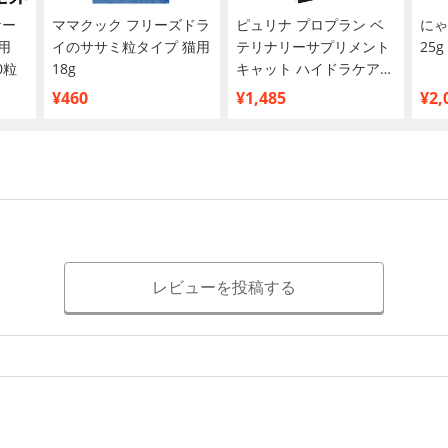
ケー
ママクック フリーズドラ
ピュリナ プロプラン ベ
にゃ
用
イのササミ粒タイプ 猫用
テリナリーサプリメント
25g
0粒
18g
キャット ハイドラケア
75g×6袋
¥460
¥1,485
¥2,
レビューを投稿する