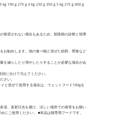
 275 g 4 kg 230 g 350 g 5 kg 275 g 400 g
用が推奨されない場合もあるため、獣医師の診察と指導
餌をお勧めします。他の食べ物と混ぜた給餌、間食など
度量を減らしたり増やしたりすることが必要な場合があ
数回に分けて与えてください。
ください。
）ドライと混ぜて使用する場合は、ウェットフード100gを
温多湿、直射日光を避け、涼しい場所での保管をお願い
早めにご使用ください。 ■本品は猫専用フードです。