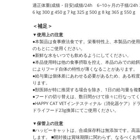
適正体重(成猫・目安)成猫/24h 6~10ヶ月の子猫/24h 3 kg 190 g
6 kg 300 g 450 g 7 kg 325 g 500 g 8 kg 365 g 550 g
＜補足＞
▼使用上の注意
●本製品は食事療法食です。栄養特性上、本製品の使
のもとにご使用ください。
●新鮮な水をいつでも飲めるようにしてください。
●本品使用時は他の食事摂取を控え、本品のみでの給
によりフード自体の特性が薄くなることがあります。
●給与量は個体差にあわせる必要があるため、ある程
ります。
●獣医師が特に推奨する場合を除き、1日の給与量を複
●フードの切り替えは、数日間かけて徐々に行なって
●HAPPY CAT VETインテスティナル（消化器ケア
ドライフード23g換算にてご使用ください。
▼保管上の注意
■ハッピーキャットは、合成保存料は無添加です。高
します。 ■開封後は賞味期限に関わらず、なるべくお