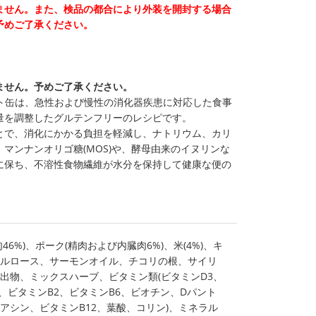
ません。また、検品の都合により外装を開封する場合
予めご了承ください。
ません。予めご了承ください。
)ウェット缶は、急性および慢性の消化器疾患に対応した食事
量を調整したグルテンフリーのレシピです。
とで、消化にかかる負担を軽減し、ナトリウム、カリ
マンナンオリゴ糖(MOS)や、酵母由来のイヌリンな
に保ち、不溶性食物繊維が水分を保持して健康な便の
6%)、ポーク(精肉および内臓肉6%)、米(4%)、キ
ルロース、サーモンオイル、チコリの根、サイリ
出物、ミックスハーブ、ビタミン類(ビタミンD3、
、ビタミンB2、ビタミンB6、ビオチン、Dパント
アシン、ビタミンB12、葉酸、コリン)、ミネラル