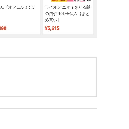
んビオフェルミンS
ライオン ニオイをとる紙
【2ケースセット
の猫砂 10L×5個入【まと
ズ 食事療法食 猫用
め買い】
ケイディー 腎臓
わらかチキン＆
090
¥5,615
¥6,305
ーソース パウチ 8