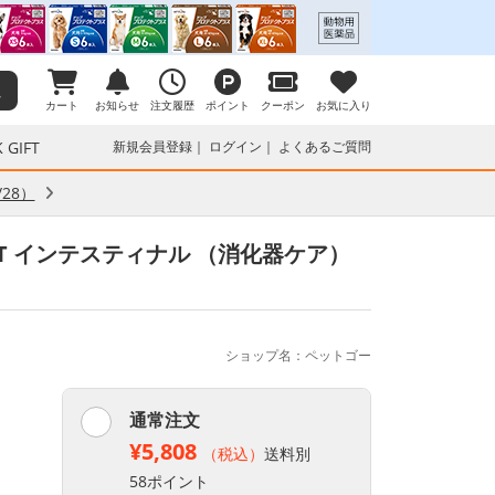
カート
お知らせ
注文履歴
ポイント
クーポン
お気に入り
 GIFT
新規会員登録
ログイン
よくあるご質問
28）
ET インテスティナル （消化器ケア）
ショップ名：ペットゴー
通常注文
¥5,808
（税込）
送料別
58ポイント