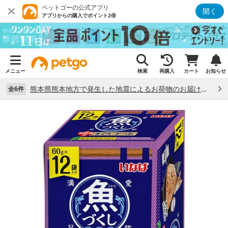
ペットゴーの公式アプリ
開く
アプリからの購入でポイント2倍
メニュー
検索
再購入
カート
お知らせ
熊本県熊本地方で発生した地震によるお荷物のお届け状況について （7/28）
全6件