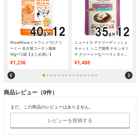
MiawMiaw(ミャウミャウ) クリ
ニュートロ デイリーディッシュ
】
ーミー 名古屋コーチン風味
キャット シニア猫用 チキン＆ツ
40g×12袋【まとめ買い】
ナ クリーミーなペーストタイプ
パウチ 35g×12個【まとめ買い】
¥1,236
¥1,488
商品レビュー（0件）
まだ、この商品のレビューはありません。
レビューを投稿する