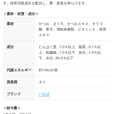
す。緑茶消臭成分を配合し、糞・尿臭を和らげます。
＜素材・材質・成分＞
素材
かつお、まぐろ、かつおエキス、オリゴ
糖、寒天、増粘多糖類、ビタミンＥ、緑茶
エキス
成分
たんぱく質…7.0％以上、脂質…0.1％以
上、粗繊維…1.0％以下、灰分…1.0％以
下、水分…89.0％以下
代謝エネルギー
約19kcal/袋
原産国
タイ
ブランド
いなば
＜給与量＞