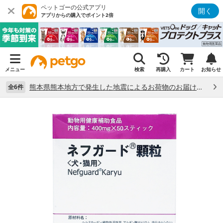
ペットゴーの公式アプリ
開く
アプリからの購入でポイント2倍
メニュー
検索
再購入
カート
お知らせ
熊本県熊本地方で発生した地震によるお荷物のお届け状況について （7/28）
全6件