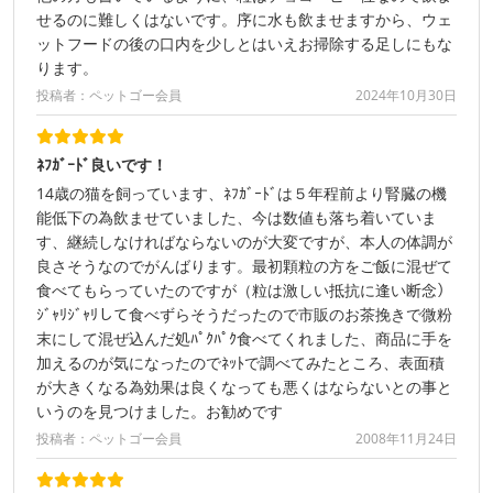
せるのに難しくはないです。序に水も飲ませますから、ウェ
ットフードの後の口内を少しとはいえお掃除する足しにもな
ります。
投稿者：ペットゴー会員
2024年10月30日
ﾈﾌｶﾞｰﾄﾞ良いです！
14歳の猫を飼っています、ﾈﾌｶﾞｰﾄﾞは５年程前より腎臓の機
能低下の為飲ませていました、今は数値も落ち着いていま
す、継続しなければならないのが大変ですが、本人の体調が
良さそうなのでがんばります。最初顆粒の方をご飯に混ぜて
食べてもらっていたのですが（粒は激しい抵抗に逢い断念）
ｼﾞｬﾘｼﾞｬﾘして食べずらそうだったので市販のお茶挽きで微粉
末にして混ぜ込んだ処ﾊﾟｸﾊﾟｸ食べてくれました、商品に手を
加えるのが気になったのでﾈｯﾄで調べてみたところ、表面積
が大きくなる為効果は良くなっても悪くはならないとの事と
いうのを見つけました。お勧めです
投稿者：ペットゴー会員
2008年11月24日