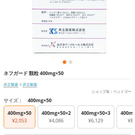
ネフガード 顆粒 400mg×50
共立製薬
共立製薬
ショップ名：ペットゴー
サイズ：
400mg×50
400mg×50
400mg×50×2
400mg×50×3
400m
¥2,053
¥4,086
¥6,129
¥8