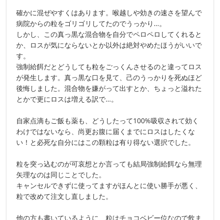
確かに混ぜやすくはあります。喉越しや効きの速さを望んで
病院からの粒をゴリゴリしてたのでうっかり…。
しかし、この真っ黒な混合物を自分でペロペロしてくれると
か、ロスが気にならないとか以外は絶対やめたほうがいいで
す。
強制給餌だとどうしても粒をごっくんさせるのと違ってロス
が発生します。真っ黒な口を見て、己のうっかりを死ぬほど
後悔しました。混合物を嫌がって出すとか、ちょっと溢れた
とかで更にロスは増える訳で…。
自家点滴もご飯も薬も、どうしたって100%吸収されて効く
わけではないなら、尚更お腹に届くまでにロスはしたくな
い！と必死な自分にはこの顆粒は有り得ない選択でした。
粒を突っ込むのが可哀想とか言っても結局強制給餌なら無理
矢理なのは同じことでした。
キャンセルできずに使ってますがほんとに使い勝手が悪く、
粒で改めて注文し直しました。
他の方も書いているように、粒はチョコベビー位なので飲ま