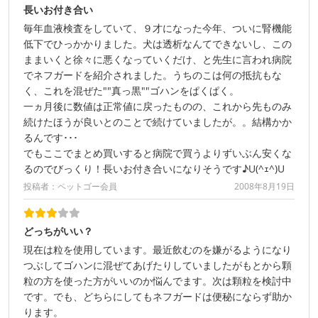
長いお付き合い
毎年血液検査をしていて、９才になった今年、ついに腎機能
低下でひっかかりました。犬は透析なんてできないし、この
ままいくと徐々に悪くなっていくだけ、と先生に言われ病院
でネフガードを紹介されました。うちのこは何の抵抗もな
く、これを混ぜた""真っ黒""ゴハンをぱくぱく。
一ヵ月後に数値は正常値に戻ったものの、これから先ものみ
続けたほうが良いとのことで続けていましたが。。結構かか
るんです･･･
でもここでまとめ買いすると病院で買うよりずいぶん安くな
るのでびっくり！長いお付き合いになりそうです♪U(^ｪ^)U
投稿者：ペットゴー会員
2008年8月19日
どっちがいい？
現在は粒を使用しています。最近飲むのを嫌がるようになり
つぶしてゴハンに混ぜてあげたりしていましたがもとから顆
粒の方を使った方がいいのか悩んでます。次は顆粒を検討中
です。でも、どちらにしてもネフガードは便秘にならず助か
ります。