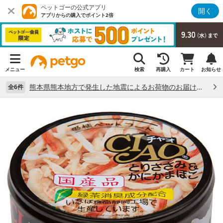
ペットゴーの公式アプリ
開く
アプリからの購入でポイント2倍
メニュー
検索
再購入
カート
お知らせ
熊本県熊本地方で発生した地震によるお荷物のお届け状況について （7/28）
全6件