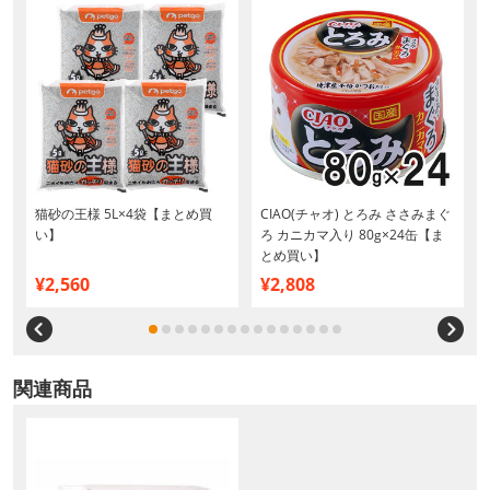
ロ
猫砂の王様 5L×4袋【まとめ買
CIAO(チャオ) とろみ ささみまぐ
買
い】
ろ カニカマ入り 80g×24缶【ま
とめ買い】
¥2,560
¥2,808
関連商品