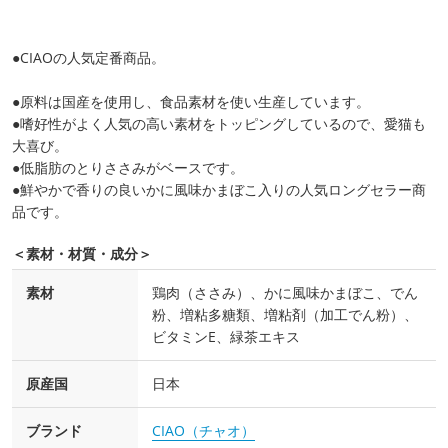
●CIAOの人気定番商品。
●原料は国産を使用し、食品素材を使い生産しています。
●嗜好性がよく人気の高い素材をトッピングしているので、愛猫も
大喜び。
●低脂肪のとりささみがベースです。
●鮮やかで香りの良いかに風味かまぼこ入りの人気ロングセラー商
品です。
＜素材・材質・成分＞
素材
鶏肉（ささみ）、かに風味かまぼこ、でん
粉、増粘多糖類、増粘剤（加工でん粉）、
ビタミンE、緑茶エキス
原産国
日本
ブランド
CIAO（チャオ）