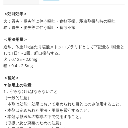
＜効能効果＞
犬：胃炎・腸炎等に伴う嘔吐・食欲不振、駆虫剤投与時の嘔吐
猫：胃炎・腸炎等に伴う嘔吐・食欲不振
＜用法用量＞
通常、体重1kg当たり塩酸メトクロプラミドとして下記量を1回量と
して1日1～2回、経口投与する。
犬：0.125～2.0mg
猫：0.4～2.5mg
＜補足＞
▼使用上の注意
1．守らなければならないこと
（一般的注意）
・本剤は効能・効果において定められた目的にのみ使用すること。
・本剤は定められた用法・用量を厳守すること。
・本剤は獣医師の指導の下で使用すること。
（取扱い及び廃棄のための注意）