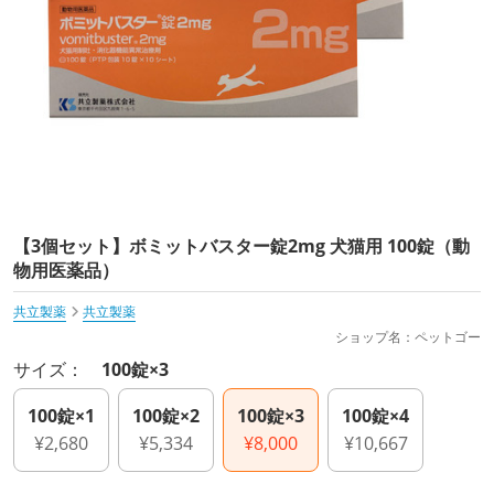
【3個セット】ボミットバスター錠2mg 犬猫用 100錠（動
物用医薬品）
共立製薬
共立製薬
ショップ名：ペットゴー
サイズ：
100錠×3
100錠×1
100錠×2
100錠×3
100錠×4
¥2,680
¥5,334
¥8,000
¥10,667