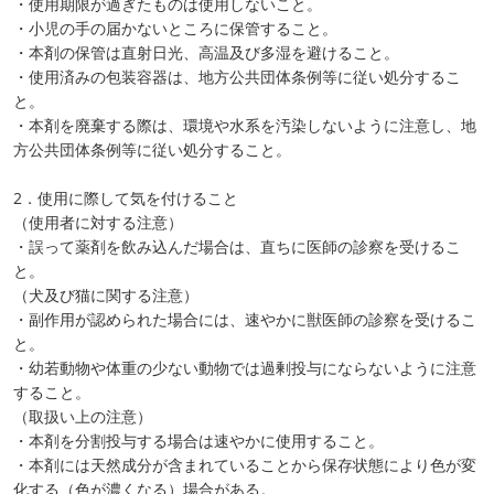
・使用期限が過ぎたものは使用しないこと。
・小児の手の届かないところに保管すること。
・本剤の保管は直射日光、高温及び多湿を避けること。
・使用済みの包装容器は、地方公共団体条例等に従い処分するこ
と。
・本剤を廃棄する際は、環境や水系を汚染しないように注意し、地
方公共団体条例等に従い処分すること。
2．使用に際して気を付けること
（使用者に対する注意）
・誤って薬剤を飲み込んだ場合は、直ちに医師の診察を受けるこ
と。
（犬及び猫に関する注意）
・副作用が認められた場合には、速やかに獣医師の診察を受けるこ
と。
・幼若動物や体重の少ない動物では過剰投与にならないように注意
すること。
（取扱い上の注意）
・本剤を分割投与する場合は速やかに使用すること。
・本剤には天然成分が含まれていることから保存状態により色が変
化する（色が濃くなる）場合がある。