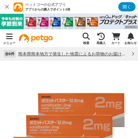
ペットゴーの公式アプリ
開く
アプリからの購入でポイント2倍
メニュー
検索
再購入
カート
お知らせ
熊本県熊本地方で発生した地震によるお荷物のお届け状況について （7/28）
全6件