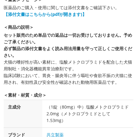
医薬品のご購入・使用に関しては添付文書をご確認下さい。
【添付文書はこちらから(pdfが開きます)】
＜商品の説明＞
セット販売のため単品での返品は一切お受けしておりません。予め
ご了承ください。
必ず製品の添付文書をよく読み用法用量を守って正しくご使用くだ
さい。
犬猫の嗜好性が高い素材に、塩酸メトクロプラミドを配合した犬猫
用制吐・消化器機能異常治療剤です。
臨床試験において、胃炎・腸炎等に伴う嘔吐や食欲不振の犬猫に使
用され、有効性及び安全性が確認された動物用医薬品です。
＜素材・材質・成分＞
主成分
（1錠（80mg）中）塩酸メトクロプラミド
2.0mg（メトクロプラミドとして
1.53mg）
ブランド
共立製薬