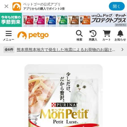
ペットゴーの公式アプリ
開く
アプリからの購入でポイント2倍
メニュー
検索
再購入
カート
お知らせ
熊本県熊本地方で発生した地震によるお荷物のお届け状況について （7/28）
全6件