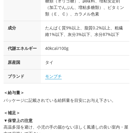
糖類（オリゴ糖）、調味料、増粘安定剤
（加工でんぷん、増粘多糖類）、ビタミン
類（Ｅ、Ｃ）、カラメル色素
成分
たんぱく質9%以上、脂質0.2%以上、粗繊
維1%以下、灰分3%以下、水分87%以下
代謝エネルギー
40kcal/100g
原産国
タイ
ブランド
モンプチ
＜給与量＞
パッケージに記載されている給餌量を目安にお与え下さい。
＜補足＞
▼保管上の注意
高温多湿を避け、小児の手の届かない涼しく風通しの良い室内・屋