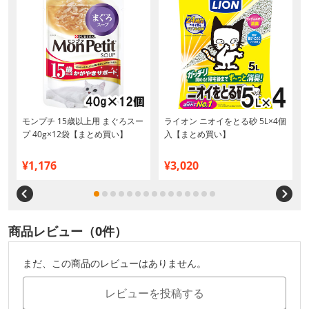
+
モンプチ 15歳以上用 まぐろスー
ライオン ニオイをとる砂 5L×4個
プ 40g×12袋【まとめ買い】
入【まとめ買い】
¥1,176
¥3,020
商品レビュー（0件）
まだ、この商品のレビューはありません。
レビューを投稿する