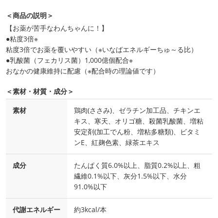
＜商品の説明＞
【お薬が苦手なわんちゃんに！】
●粘度3倍※
粘度3倍でお薬を覆いやすい（※いなばエネルギーちゅ～る比）
●乳酸菌（フェカリス菌）1,000億個配合※
おなかの健康維持に配慮（※配合時の理論値です）
＜素材・材質・成分＞
素材
鶏肉(ささみ)、ゼラチン加工品、チキンエ
キス、寒天、オリゴ糖、殺菌乳酸菌、増粘
安定剤(加工でん粉、増粘多糖類)、ビタミ
ンE、紅麹色素、緑茶エキス
成分
たんぱく質6.0%以上、脂質0.2%以上、粗
繊維0.1%以下、灰分1.5%以下、水分
91.0%以下
代謝エネルギー
約3kcal/本