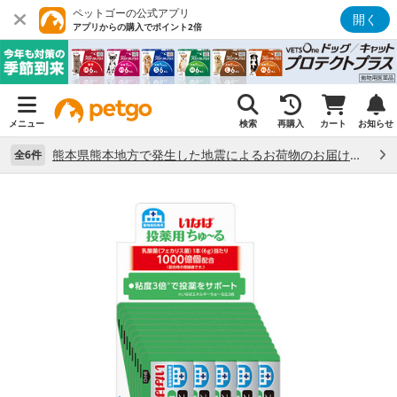
ペットゴーの公式アプリ
開く
アプリからの購入でポイント2倍
メニュー
検索
再購入
カート
お知らせ
熊本県熊本地方で発生した地震によるお荷物のお届け状況について （7/28）
全6件