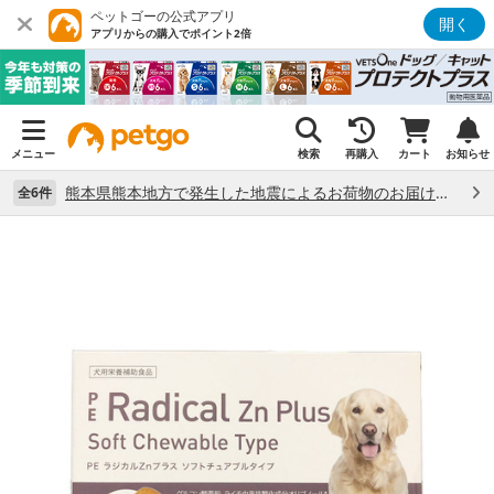
ペットゴーの公式アプリ
開く
アプリからの購入でポイント2倍
メニュー
検索
再購入
カート
お知らせ
熊本県熊本地方で発生した地震によるお荷物のお届け状況について （7/28）
全6件