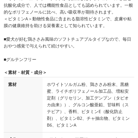
抗酸化成分で、人では機能性食品としても認められています。一般
的なポリフェノールに比べ、高い吸収率が期待されます。
＜ビタミンA＞動物性食品に含まれる脂溶性ビタミンで、皮膚や粘
膜の健康維持を助ける栄養素として知られています。
■愛犬が好む鶏ささみ風味のソフトチュアブルタイプなので、毎日
おやつ感覚で与えられて続けやすい。
■グルテンフリー
＜素材・材質・成分＞
素材
ホワイトソルガム粉、鶏ささみ粉末、黒糖
蜜、ライチポリフェノール加工品、増粘安
定剤（グリセリン、加工デンプン（タピオ
カ由来））、グルコン酸亜鉛、甘味料（ス
テビア）、香料、ビタミンE（酸化防止
剤）、ビタミンB2、チャ抽出物、ビタミン
B6、ビタミンA