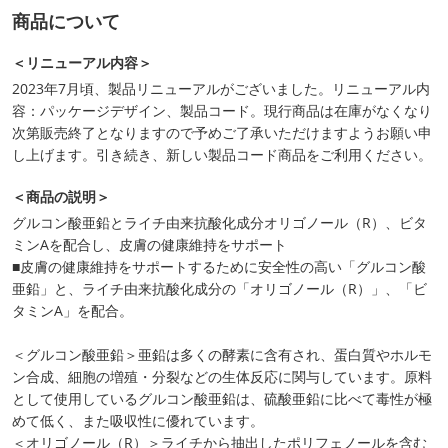
商品について
＜リニューアル内容＞
2023年7月頃、製品リニューアルがございました。リニューアル内
容：パッケージデザイン、製品コード。現行商品は在庫がなくなり
次第販売終了となりますので予めご了承いただけますようお願い申
し上げます。引き続き、新しい製品コード商品をご利用ください。
＜商品の説明＞
グルコン酸亜鉛とライチ由来抗酸化成分オリゴノール（R）、ビタ
ミンAを配合し、皮膚の健康維持をサポート
■皮膚の健康維持をサポートするために安全性の高い「グルコン酸
亜鉛」と、ライチ由来抗酸化成分の「オリゴノール（R）」、「ビ
タミンA」を配合。
＜グルコン酸亜鉛＞亜鉛は多くの酵素に含有され、蛋白質やホルモ
ン合成、細胞の増殖・分裂などの生体反応に関与しています。原料
として使用しているグルコン酸亜鉛は、硫酸亜鉛に比べて毒性が極
めて低く、また吸収性に優れています。
＜オリゴノール（R）＞ライチから抽出したポリフェノールを含む