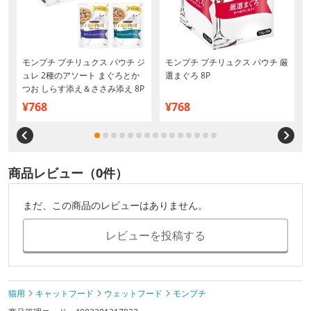
モンプチ プチリュクス パウチ ジ
モンプチ プチリュクス パウチ 厳
ま
ュレ 2種のアソート まぐろとか
選まぐろ 8P
ま
つお しらす添え＆ささみ添え 8P
¥768
¥768
商品レビュー（0件）
まだ、この商品のレビューはありません。
レビューを投稿する
猫用
キャットフード
ウェットフード
モンプチ