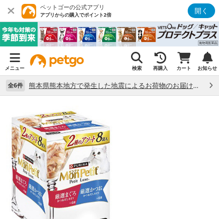
ペットゴーの公式アプリ
開く
アプリからの購入でポイント2倍
メニュー
検索
再購入
カート
お知らせ
熊本県熊本地方で発生した地震によるお荷物のお届け状況について （7/28）
全6件