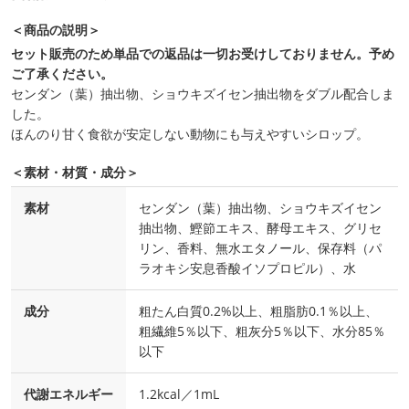
＜商品の説明＞
セット販売のため単品での返品は一切お受けしておりません。予め
ご了承ください。
センダン（葉）抽出物、ショウキズイセン抽出物をダブル配合しま
した。
ほんのり甘く食欲が安定しない動物にも与えやすいシロップ。
＜素材・材質・成分＞
素材
センダン（葉）抽出物、ショウキズイセン
抽出物、鰹節エキス、酵母エキス、グリセ
リン、香料、無水エタノール、保存料（パ
ラオキシ安息香酸イソプロピル）、水
成分
粗たん白質0.2%以上、粗脂肪0.1％以上、
粗繊維5％以下、粗灰分5％以下、水分85％
以下
代謝エネルギー
1.2kcal／1mL