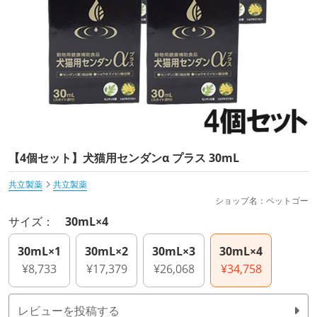
【4個セット】犬猫用センダンα プラス 30mL
共立製薬
共立製薬
ショップ名：ペットゴー
サイズ：
30mL×4
30mL×1
30mL×2
30mL×3
30mL×4
¥8,733
¥17,379
¥26,068
¥34,758
レビューを投稿する