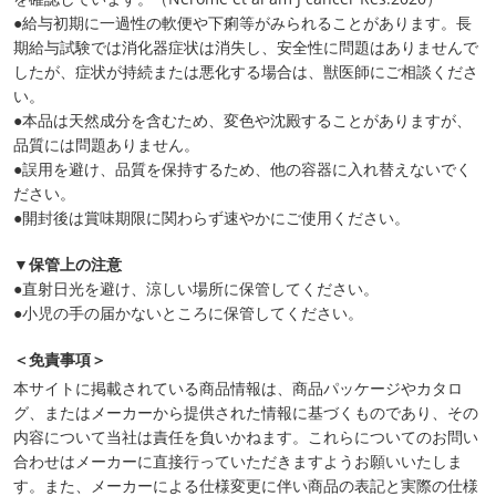
●給与初期に一過性の軟便や下痢等がみられることがあります。長
期給与試験では消化器症状は消失し、安全性に問題はありませんで
したが、症状が持続または悪化する場合は、獣医師にご相談くださ
い。
●本品は天然成分を含むため、変色や沈殿することがありますが、
品質には問題ありません。
●誤用を避け、品質を保持するため、他の容器に入れ替えないでく
ださい。
●開封後は賞味期限に関わらず速やかにご使用ください。
▼保管上の注意
●直射日光を避け、涼しい場所に保管してください。
●小児の手の届かないところに保管してください。
＜免責事項＞
本サイトに掲載されている商品情報は、商品パッケージやカタロ
グ、またはメーカーから提供された情報に基づくものであり、その
内容について当社は責任を負いかねます。これらについてのお問い
合わせはメーカーに直接行っていただきますようお願いいたしま
す。また、メーカーによる仕様変更に伴い商品の表記と実際の仕様