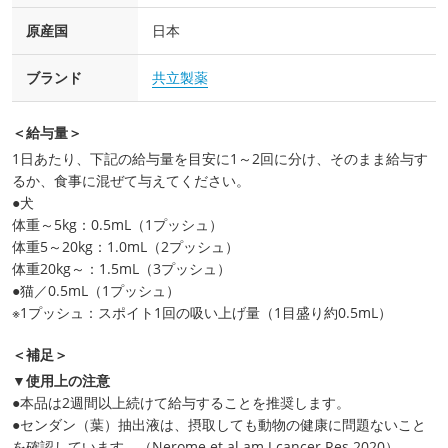
原産国
日本
ブランド
共立製薬
＜給与量＞
1日あたり、下記の給与量を目安に1～2回に分け、そのまま給与す
るか、食事に混ぜて与えてください。
●犬
体重～5kg：0.5mL（1プッシュ）
体重5～20kg：1.0mL（2プッシュ）
体重20kg～：1.5mL（3プッシュ）
●猫／0.5mL（1プッシュ）
※1プッシュ：スポイト1回の吸い上げ量（1目盛り約0.5mL）
＜補足＞
▼使用上の注意
●本品は2週間以上続けて給与することを推奨します。
●センダン（葉）抽出液は、摂取しても動物の健康に問題ないこと
を確認しています。（Nerome et al am J cancer Res.2020）