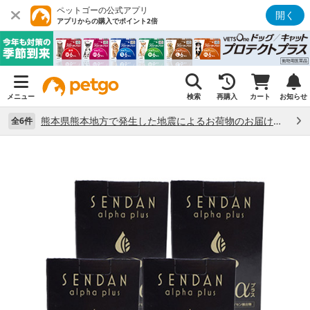
ペットゴーの公式アプリ
開く
アプリからの購入でポイント2倍
メニュー
検索
再購入
カート
お知らせ
熊本県熊本地方で発生した地震によるお荷物のお届け状況について （7/28）
全6件