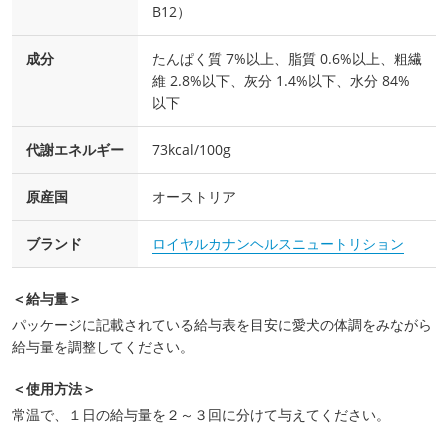
B12）
成分
たんぱく質 7%以上、脂質 0.6%以上、粗繊
維 2.8%以下、灰分 1.4%以下、水分 84%
以下
代謝エネルギー
73kcal/100g
原産国
オーストリア
ブランド
ロイヤルカナンヘルスニュートリション
＜給与量＞
パッケージに記載されている給与表を目安に愛犬の体調をみながら
給与量を調整してください。
＜使用方法＞
常温で、１日の給与量を２～３回に分けて与えてください。