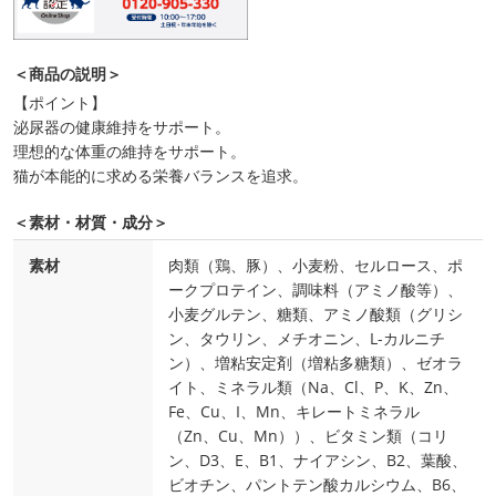
＜商品の説明＞
【ポイント】
泌尿器の健康維持をサポート。
理想的な体重の維持をサポート。
猫が本能的に求める栄養バランスを追求。
＜素材・材質・成分＞
素材
肉類（鶏、豚）、小麦粉、セルロース、ポ
ークプロテイン、調味料（アミノ酸等）、
小麦グルテン、糖類、アミノ酸類（グリシ
ン、タウリン、メチオニン、L-カルニチ
ン）、増粘安定剤（増粘多糖類）、ゼオラ
イト、ミネラル類（Na、Cl、P、K、Zn、
Fe、Cu、I、Mn、キレートミネラル
（Zn、Cu、Mn））、ビタミン類（コリ
ン、D3、E、B1、ナイアシン、B2、葉酸、
ビオチン、パントテン酸カルシウム、B6、