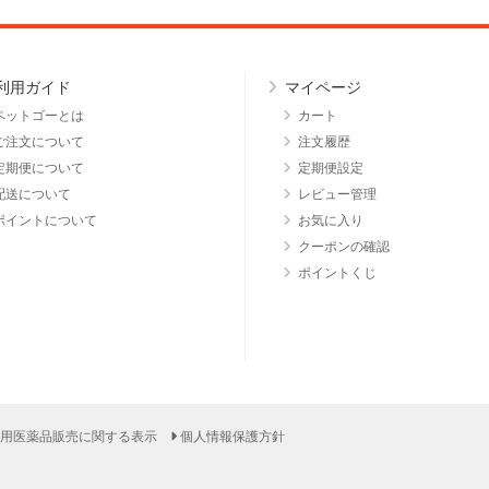
利用ガイド
マイページ
ペットゴーとは
カート
ご注文について
注文履歴
定期便について
定期便設定
配送について
レビュー管理
ポイントについて
お気に入り
クーポンの確認
ポイントくじ
用医薬品販売に関する表示
個人情報保護方針