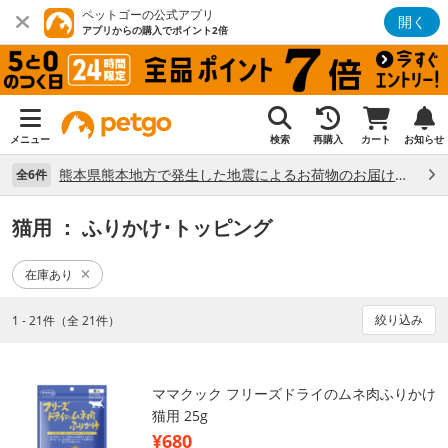
ペットゴーの公式アプリ
開く
アプリからの購入でポイント2倍
メニュー
検索
再購入
カート
お知らせ
熊本県熊本地方で発生した地震によるお荷物のお届け状況について （7/28）
全6件
猫用
： ふりかけ･トッピング
在庫あり
絞り込み
1 - 21件（全 21件）
ママクック フリーズドライのムネ肉ふりかけ
猫用 25g
¥680