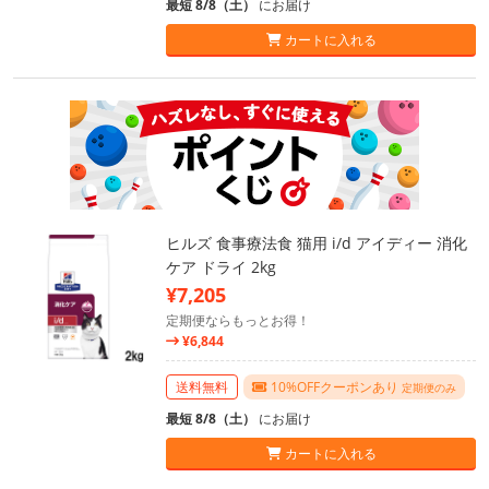
最短 8/8（土）
にお届け
カートに入れる
ヒルズ 食事療法食 猫用 i/d アイディー 消化
ケア ドライ 2kg
¥7,205
定期便ならもっとお得！
¥6,844
送料無料
10%OFFクーポンあり
定期便のみ
最短 8/8（土）
にお届け
カートに入れる