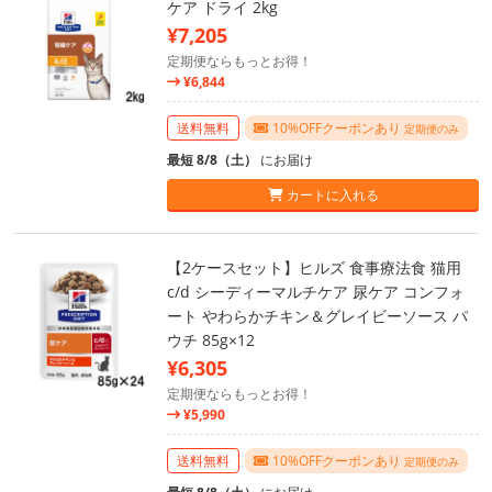
ケア ドライ 2kg
¥7,205
定期便ならもっとお得！
¥6,844
送料無料
10%OFFクーポンあり
定期便のみ
最短 8/8（土）
にお届け
カートに入れる
【2ケースセット】ヒルズ 食事療法食 猫用
c/d シーディーマルチケア 尿ケア コンフォ
ート やわらかチキン＆グレイビーソース パ
ウチ 85g×12
¥6,305
定期便ならもっとお得！
¥5,990
送料無料
10%OFFクーポンあり
定期便のみ