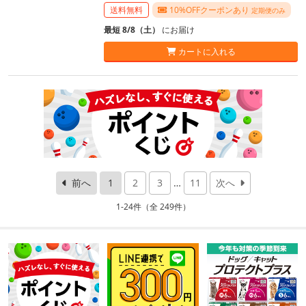
送料無料
10%OFFクーポンあり
定期便のみ
最短 8/8（土）
にお届け
カートに入れる
前へ
1
2
3
…
11
次へ
1-24件（全 249件）