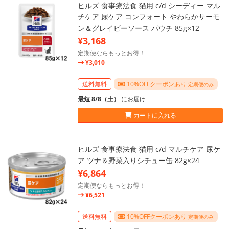
ヒルズ 食事療法食 猫用 c/d シーディー マル
チケア 尿ケア コンフォート やわらかサーモ
ン＆グレイビーソース パウチ 85g×12
¥3,168
定期便ならもっとお得！
¥3,010
送料無料
10%OFFクーポンあり
定期便のみ
最短 8/8（土）
にお届け
カートに入れる
ヒルズ 食事療法食 猫用 c/d マルチケア 尿ケ
ア ツナ＆野菜入りシチュー缶 82g×24
¥6,864
定期便ならもっとお得！
¥6,521
送料無料
10%OFFクーポンあり
定期便のみ