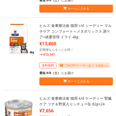
最短 8/8（土）
にお届け
カートに入れる
ヒルズ 食事療法食 猫用 c/d シーディー マル
チケア コンフォート＋メタボリックス 尿ケ
ア+体重管理 ドライ 4kg
¥13,860
定期便ならもっとお得！
¥13,167
送料無料
10%OFFクーポンあり
定期便のみ
最短 8/8（土）
にお届け
カートに入れる
ヒルズ 食事療法食 猫用 k/d ケーディー 腎臓
ケア ツナ＆野菜入りシチュー缶 82g×24
¥7,656