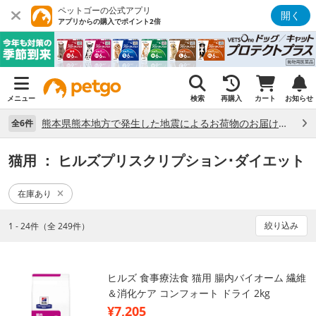
ペットゴーの公式アプリ
開く
アプリからの購入でポイント2倍
メニュー
検索
再購入
カート
お知らせ
熊本県熊本地方で発生した地震によるお荷物のお届け状況について （7/28）
全6件
猫用
： ヒルズプリスクリプション･ダイエット
在庫あり
絞り込み
1 - 24件（全 249件）
ヒルズ 食事療法食 猫用 腸内バイオーム 繊維
＆消化ケア コンフォート ドライ 2kg
¥7,205