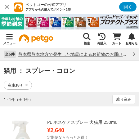
ペットゴーの公式アプリ
開く
アプリからの購入でポイント2倍
メニュー
検索
再購入
カート
お知らせ
熊本県熊本地方で発生した地震によるお荷物のお届け状況について （7/28）
全6件
猫用
： スプレー・コロン
在庫あり
絞り込み
1 - 1件（全 1件）
PE ホスケアスプレー 犬猫用 250mL
¥2,640
定期便ならもっとお得！