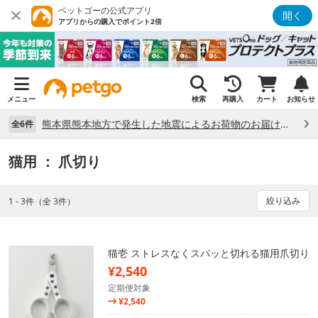
ペットゴーの公式アプリ
開く
アプリからの購入でポイント2倍
メニュー
検索
再購入
カート
お知らせ
熊本県熊本地方で発生した地震によるお荷物のお届け状況について （7/28）
全6件
猫用
： 爪切り
絞り込み
1 - 3件（全 3件）
猫壱 ストレスなくスパッと切れる猫用爪切り
¥2,540
定期便対象
¥2,540