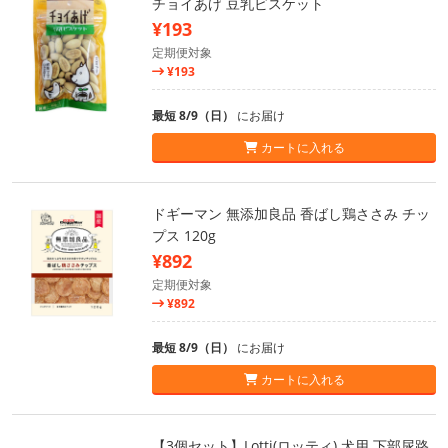
チョイあげ 豆乳ビスケット
¥193
定期便対象
¥193
最短 8/9（日）
にお届け
カートに入れる
ドギーマン 無添加良品 香ばし鶏ささみ チッ
プス 120g
¥892
定期便対象
¥892
最短 8/9（日）
にお届け
カートに入れる
【3個セット】Lotti(ロッティ) 犬用 下部尿路