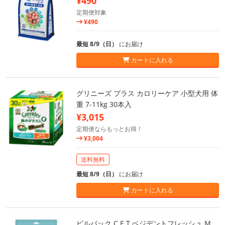
¥490
定期便対象
¥490
最短 8/9（日）
にお届け
カートに入れる
グリニーズ プラス カロリーケア 小型犬用 体
重 7-11kg 30本入
¥3,015
定期便ならもっとお得！
¥3,004
送料無料
最短 8/9（日）
にお届け
カートに入れる
ビルバック C.E.T.ベジデントフレッシュ M