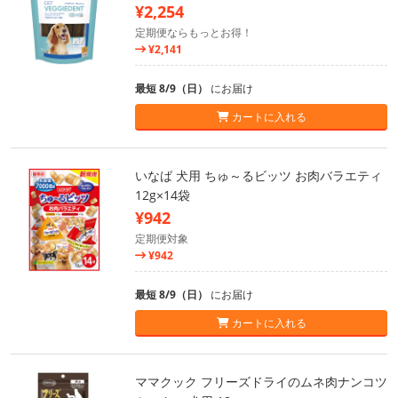
¥2,254
定期便ならもっとお得！
¥2,141
最短 8/9（日）
にお届け
カートに入れる
いなば 犬用 ちゅ～るビッツ お肉バラエティ
12g×14袋
¥942
定期便対象
¥942
最短 8/9（日）
にお届け
カートに入れる
ママクック フリーズドライのムネ肉ナンコツ