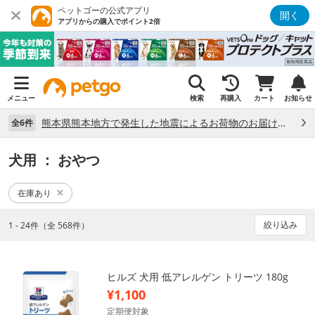
ペットゴーの公式アプリ
開く
アプリからの購入でポイント2倍
メニュー
検索
再購入
カート
お知らせ
熊本県熊本地方で発生した地震によるお荷物のお届け状況について （7/28）
全6件
犬用
： おやつ
在庫あり
絞り込み
1 - 24件（全 568件）
ヒルズ 犬用 低アレルゲン トリーツ 180g
¥1,100
定期便対象