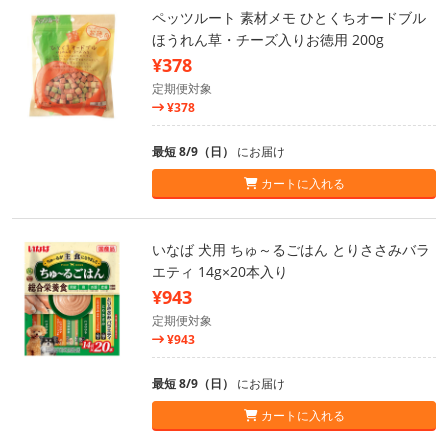
ペッツルート 素材メモ ひとくちオードブル
ほうれん草・チーズ入りお徳用 200g
¥378
定期便対象
¥378
最短 8/9（日）
にお届け
カートに入れる
いなば 犬用 ちゅ～るごはん とりささみバラ
エティ 14g×20本入り
¥943
定期便対象
¥943
最短 8/9（日）
にお届け
カートに入れる