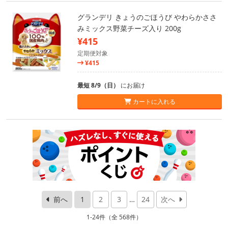
グランデリ きょうのごほうび やわらかささ
みミックス野菜チーズ入り 200g
¥415
定期便対象
¥415
最短 8/9（日）
にお届け
カートに入れる
前へ
1
2
3
…
24
次へ
1-24件（全 568件）