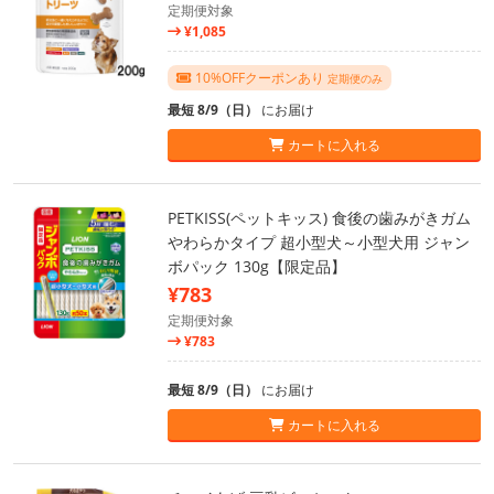
定期便対象
¥1,085
10%OFFクーポンあり
定期便のみ
最短 8/9（日）
にお届け
カートに入れる
PETKISS(ペットキッス) 食後の歯みがきガム
やわらかタイプ 超小型犬～小型犬用 ジャン
ボパック 130g【限定品】
¥783
定期便対象
¥783
最短 8/9（日）
にお届け
カートに入れる