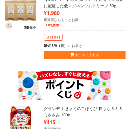
に配慮した低マグネシウムトリーツ 50g
¥1,980
定期便ならもっとお得！
¥1,920
送料無料
最短 8/9（日）
にお届け
カートに入れる
グランデリ きょうのごほうび 長もちカミカ
ミささみ 100g
¥415
定期便対象