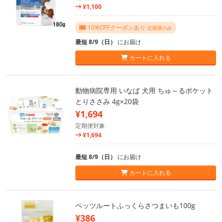
¥1,100
10%OFFクーポンあり
定期便のみ
最短 8/9（日）
にお届け
カートに入れる
動物病院専用 いなば 犬用 ちゅ～るポケット
とりささみ 4g×20袋
¥1,694
定期便対象
¥1,694
最短 8/9（日）
にお届け
カートに入れる
ペッツルートふっくらさつまいも100g
¥386