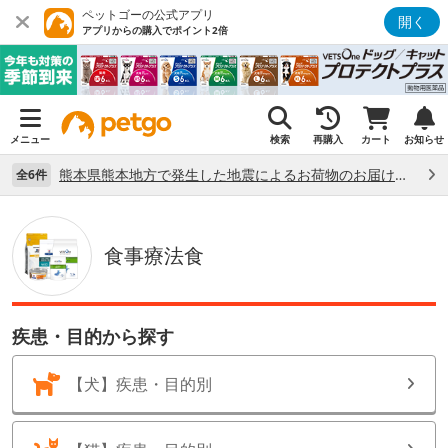
ペットゴーの公式アプリ
開く
アプリからの購入でポイント2倍
メニュー
検索
再購入
カート
お知らせ
熊本県熊本地方で発生した地震によるお荷物のお届け状況について （7/28）
全6件
食事療法食
疾患・目的から探す
【犬】疾患・目的別