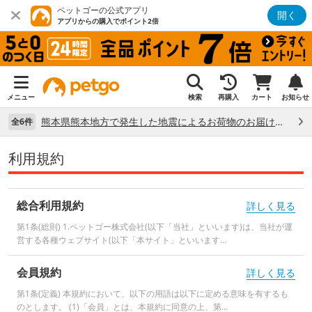
ペットゴーの公式アプリ
開く
アプリからの購入でポイント2倍
メニュー
検索
再購入
カート
お知らせ
熊本県熊本地方で発生した地震によるお荷物のお届け状況について （7/28）
全6件
利用規約
総合利用規約
詳しく見る
第1条(総則) 1.ペットゴー株式会社(以下「当社」といいます)は、当社が運
営する各種ウェブサイト(以下「本サイト」といいます...
会員規約
詳しく見る
第1条(定義) 本規約において、以下の用語は以下に定める意味を有するも
のとします。 (1)「会員」とは、本規約に同意の上、第...