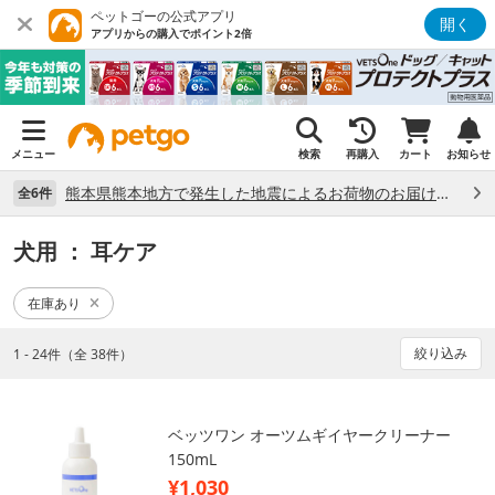
ペットゴーの公式アプリ
開く
アプリからの購入でポイント2倍
メニュー
検索
再購入
カート
お知らせ
熊本県熊本地方で発生した地震によるお荷物のお届け状況について （7/28）
全6件
犬用
： 耳ケア
在庫あり
絞り込み
1 - 24件（全 38件）
ベッツワン オーツムギイヤークリーナー
150mL
¥1,030