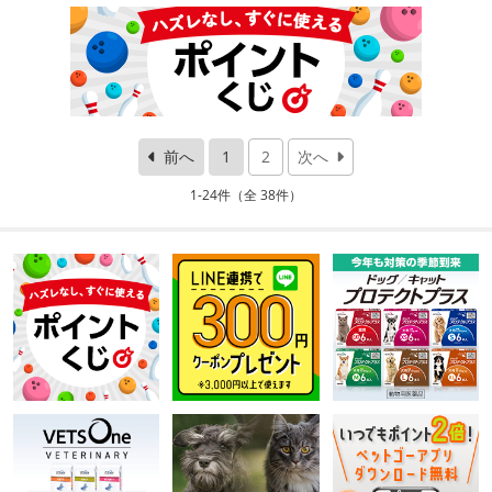
前へ
1
2
次へ
1-24件（全 38件）