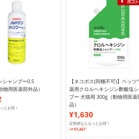
シャンプー0.5
【ネコポス(同梱不可)】ベッツ
（動物用医薬部外品）
薬用クロルヘキシジン酢酸塩シ
プー 犬猫用 300g（動物用医
2
品）
っとお得！
¥1,630
定期便ならもっとお得！
¥1,467