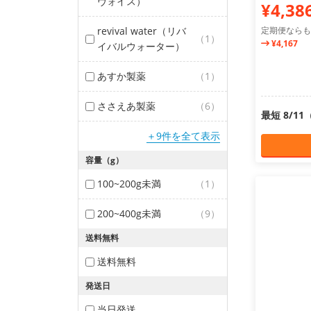
ヴォイス）
¥4,38
revival water（リバ
定期便ならも
（1）
¥4,167
イバルウォーター）
あすか製薬
（1）
ささえあ製薬
（6）
最短 8/1
＋9件を全て表示
容量（g）
100~200g未満
（1）
200~400g未満
（9）
送料無料
送料無料
発送日
当日発送