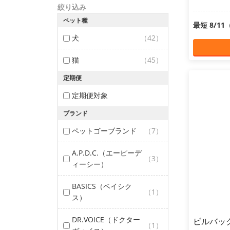
絞り込み
ペット種
最短 8/1
犬
（42）
猫
（45）
定期便
定期便対象
ブランド
ペットゴーブランド
（7）
A.P.D.C.（エーピーデ
（3）
ィーシー）
BASICS（ベイシク
（1）
ス）
DR.VOICE（ドクター
ビルバック
（1）