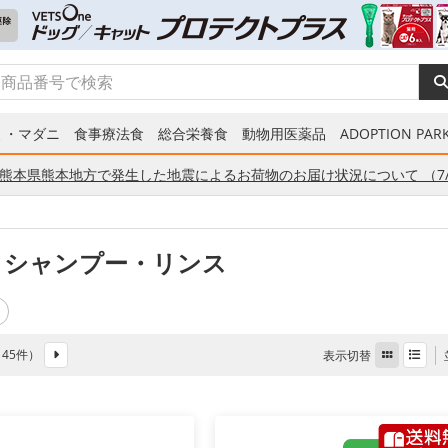
ミ・マダニ
食事療法食
総合栄養食
動物用医薬品
ADOPTION PARK
熊本県熊本地方で発生した地震によるお荷物のお届け状況について （7/
 シャンプー・リンス
全 45件）
表示切替