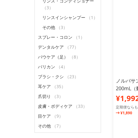
リンス・コンディショナー
（3）
リンスインシャンプー
（1）
その他
（3）
スプレー・コロン
（1）
デンタルケア
（77）
パウケア（足）
（8）
バリカン
（4）
ブラシ・クシ
（23）
ノルバサン
耳ケア
（35）
200mL
¥1,99
爪切り
（3）
皮膚・ボディケア
（33）
定期便ならも
¥1,890
目ケア
（9）
その他
（7）