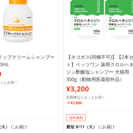
イップクリームシャンプー
【ネコポス(同梱不可)】【2本
0mL
ト】ベッツワン 薬用クロルヘ
ジン酢酸塩シャンプー 犬猫用
0
300g（動物用医薬部外品）
っとお得！
¥3,200
定期便ならもっとお得！
¥2,880
送料無料
1（火）
にお届け
最短 8/11（火）
にお届け