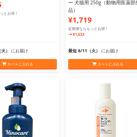
ー 犬猫用 250g（動物用医薬部
6
品）
っとお得！
¥1,719
定期便ならもっとお得！
¥1,633
1（火）
にお届け
最短 8/11（火）
にお届け
カートに入れる
カートに入れる