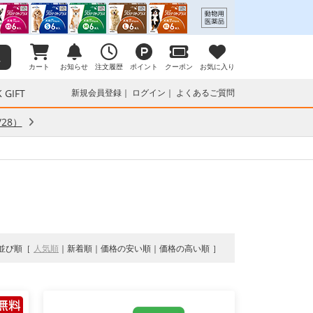
カート
お知らせ
注文履歴
ポイント
クーポン
お気に入り
 GIFT
新規会員登録
ログイン
よくあるご質問
28）
並び順
人気順
新着順
価格の安い順
価格の高い順