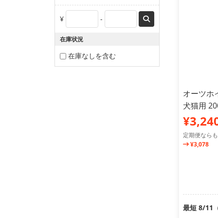
¥
-
在庫状況
在庫なしを含む
オーツホ
犬猫用 20
¥3,24
定期便ならも
¥3,078
最短 8/1