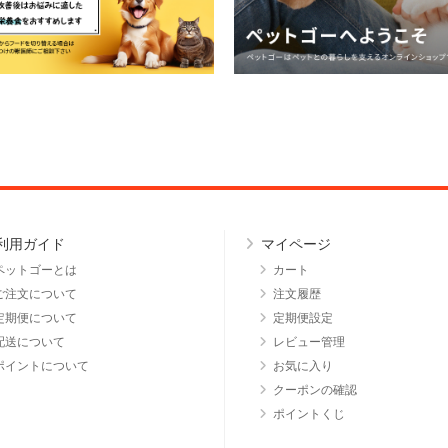
利用ガイド
マイページ
ペットゴーとは
カート
ご注文について
注文履歴
定期便について
定期便設定
配送について
レビュー管理
ポイントについて
お気に入り
クーポンの確認
ポイントくじ